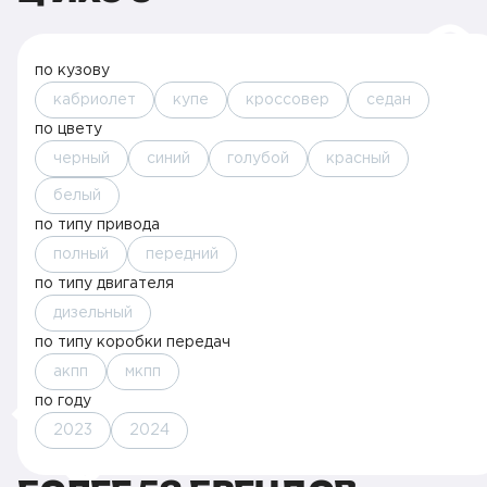
по кузову
кабриолет
купе
кроссовер
седан
по цвету
черный
синий
голубой
красный
белый
по типу привода
полный
передний
по типу двигателя
дизельный
по типу коробки передач
акпп
мкпп
по году
2023
2024