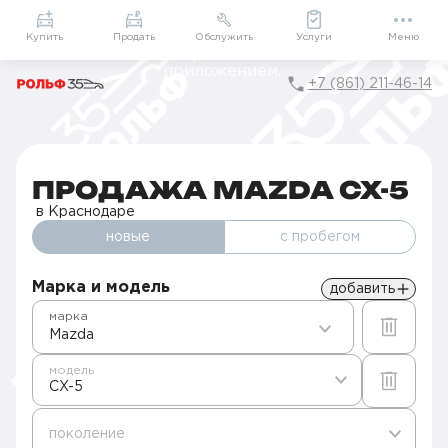
Приложение
Подарки внутри
Мой РОЛЬФ
Купить
Продать
Обслужить
Услуги
Меню
+7 (861) 211-46-14
Главная
Автомобили в наличии
Продажа Mazda в Краснодаре
CX-5
ПРОДАЖА MAZDA CX-5
в Краснодаре
новые
с пробегом
Марка и модель
добавить
марка
Mazda
модель
CX-5
поколение