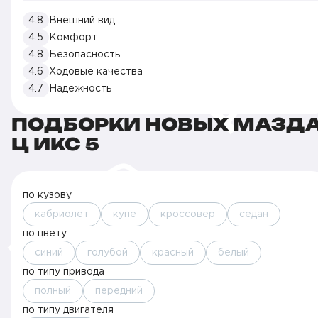
4.8
Внешний вид
4.5
Комфорт
4.8
Безопасность
4.6
Ходовые качества
4.7
Надежность
ПОДБОРКИ НОВЫХ МАЗД
Ц ИКС 5
по кузову
кабриолет
купе
кроссовер
седан
по цвету
синий
голубой
красный
белый
по типу привода
полный
передний
по типу двигателя