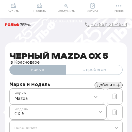
Приложение
Подарки внутри
Мой РОЛЬФ
Купить
Продать
Обслужить
Услуги
Меню
+7 (861) 211-46-14
Главная
Новые авто
Продажа Mazda
Мазда CX-5 в Краснодаре
Черный Mazda CX 5
ЧЕРНЫЙ MAZDA CX 5
в Краснодаре
новые
с пробегом
Марка и модель
добавить
марка
Mazda
модель
CX-5
поколение