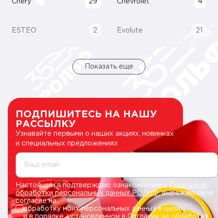
Chery
29
Chevrolet
4
ESTEO
2
Evolute
21
Показать еще
ПОДПИШИТЕСЬ НА НАШУ
РАССЫЛКУ
Узнавайте первыми о наших акциях, новинках
и специальных предложениях
Ваш email
Настоящим я подтверждаю ознакомление с
Политикой
обработки персональных данных РОЛЬФ
, выражаю свое
согласие на:
обработку моих персональных данных в целях
и в порядке, установленном в
Согласии на обработку