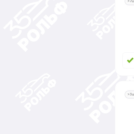
>7
>3