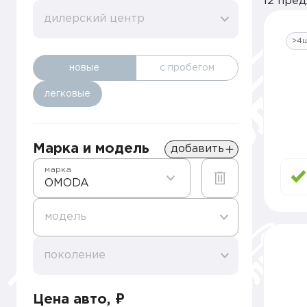
12 пре
дилерский центр
>4
новые
с пробегом
легковые
Марка и модель
добавить
марка
OMODA
модель
поколение
Цена авто, ₽