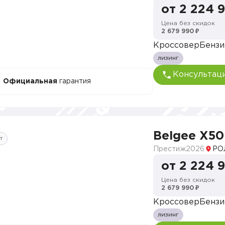
от 2 224 
Цена без скидок
2 679 990 ₽
Кроссовер
Бензи
лизинг
Консультац
Официальная
гарантия
Belgee X50
т
Престиж
2026
РО
от 2 224 
Цена без скидок
2 679 990 ₽
Кроссовер
Бензи
лизинг