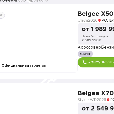
дложений
сортировка
Belgee X50
шт
Стиль
2026
РОЛЬФ
от 1 989 9
Цена без скидок
2 509 990 ₽
Кроссовер
Бензи
лизинг
Консультац
Официальная
гарантия
Belgee X70
Style 4WD
2026
Р
от 2 549 