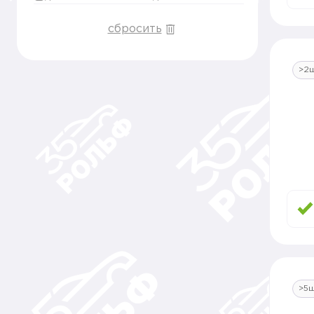
сбросить
>2
>5