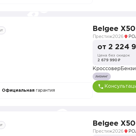
Belgee X50
шт
Престиж
2026
РО
от 2 224 
Цена без скидок
2 679 990 ₽
Кроссовер
Бензи
лизинг
Консультац
Официальная
гарантия
Belgee X50
шт
Престиж
2026
РО