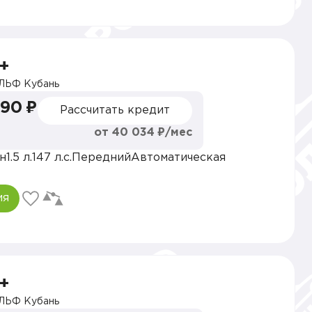
+
ЛЬФ Кубань
990 ₽
Рассчитать кредит
от 40 034 ₽/мес
н
1.5 л.
147 л.с.
Передний
Автоматическая
ия
+
ЛЬФ Кубань