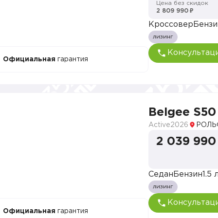
Цена без скидок
2 809 990 ₽
Кроссовер
Бензи
лизинг
Консультац
Официальная
гарантия
Belgee S50
Active
2026
РОЛЬ
2 039 990
Седан
Бензин
1.5 л
лизинг
Консультац
Официальная
гарантия