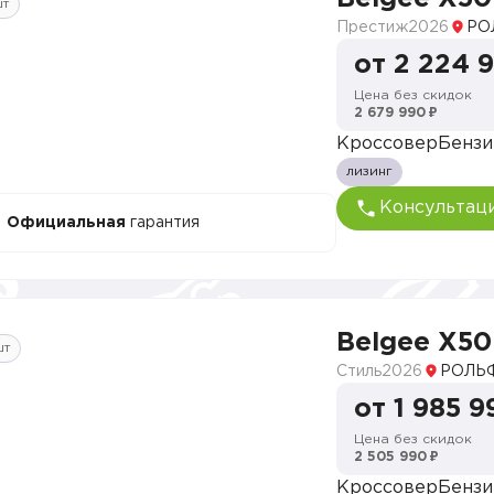
шт
Престиж
2026
РО
от 2 224 
Цена без скидок
2 679 990 ₽
Кроссовер
Бензи
лизинг
Консультац
Официальная
гарантия
Belgee X50
шт
Стиль
2026
РОЛЬФ
от 1 985 9
Цена без скидок
2 505 990 ₽
Кроссовер
Бензи