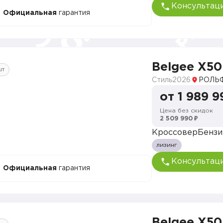
Консультац
Официальная
гарантия
Belgee X50
шт
Стиль
2026
РОЛЬФ
от 1 989 9
Цена без скидок
2 509 990 ₽
Кроссовер
Бензи
лизинг
Консультац
Официальная
гарантия
Belgee X50