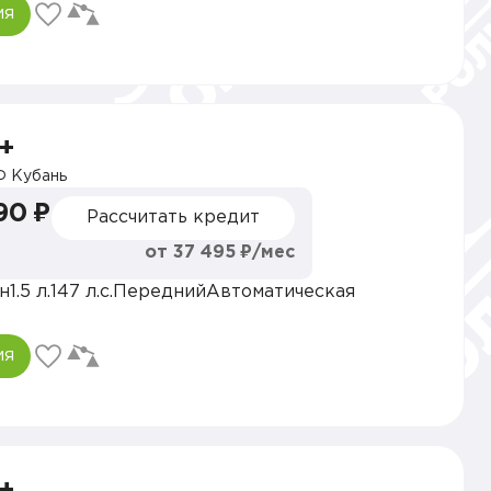
ия
+
 Кубань
90 ₽
Рассчитать кредит
от 37 495 ₽/мес
н
1.5 л.
147 л.с.
Передний
Автоматическая
ия
+