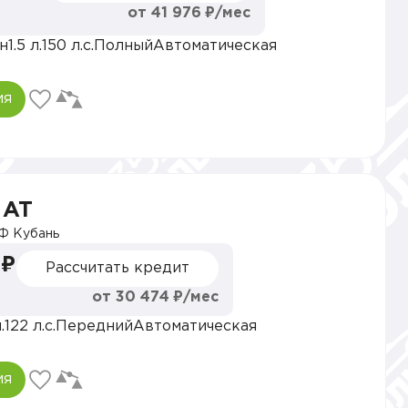
от 41 976 ₽/мес
н
1.5 л.
150 л.с.
Полный
Автоматическая
ия
 AT
Ф Кубань
 ₽
Рассчитать кредит
от 30 474 ₽/мес
.
122 л.с.
Передний
Автоматическая
ия