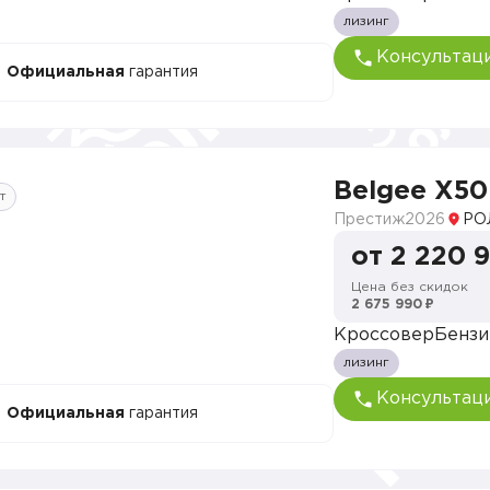
лизинг
Консультац
Официальная
гарантия
Belgee X50
т
Престиж
2026
РО
от 2 220 
Цена без скидок
2 675 990 ₽
Кроссовер
Бензи
лизинг
Консультац
Официальная
гарантия