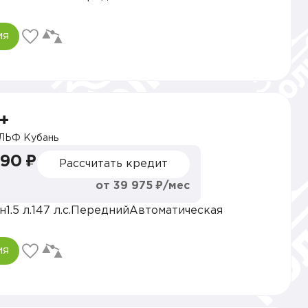
ия
+
ЛЬФ Кубань
990 ₽
Рассчитать кредит
от 39 975 ₽/мес
н
1.5 л.
147 л.с.
Передний
Автоматическая
ия