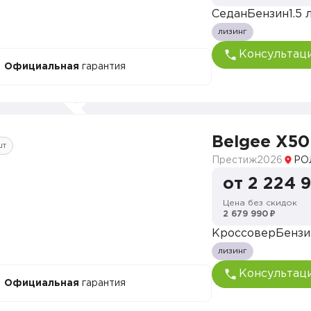
Седан
Бензин
1.5 л
лизинг
Консультац
Официальная
гарантия
Belgee X50
шт
Престиж
2026
РО
от 2 224 
Цена без скидок
2 679 990 ₽
Кроссовер
Бензи
лизинг
Консультац
Официальная
гарантия