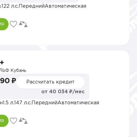
.
122 л.с.
Передний
Автоматическая
ия
+
ЛЬФ Кубань
990 ₽
Рассчитать кредит
от 40 034 ₽/мес
н
1.5 л.
147 л.с.
Передний
Автоматическая
ия