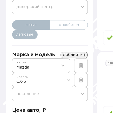
дилерский центр
новые
с пробегом
легковые
Марка и модель
добавить
марка
>1ш
Mazda
модель
CX-5
поколение
Цена авто, ₽