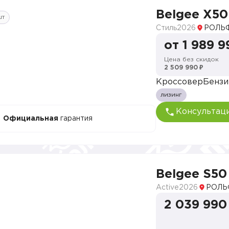
Belgee X50
шт
Стиль
2026
РОЛЬФ
от 1 989 9
Цена без скидок
2 509 990 ₽
Кроссовер
Бензи
лизинг
Консультац
Официальная
гарантия
Belgee S50
Active
2026
РОЛЬ
2 039 990