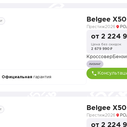
Belgee X50
шт
Престиж
2026
РО
от 2 224 
Цена без скидок
2 679 990 ₽
Кроссовер
Бензи
лизинг
Консультац
Официальная
гарантия
Belgee X50
т
Престиж
2026
РО
от 2 224 