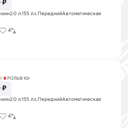
 ₽
нзин
2.0 л.
155 л.с.
Передний
Автоматическая
5
6
РОЛЬФ Юг
 ₽
нзин
2.0 л.
155 л.с.
Передний
Автоматическая