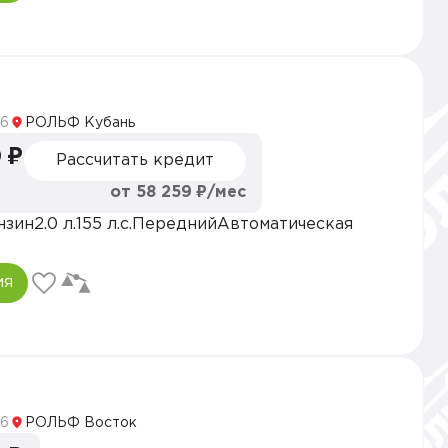
5
6
РОЛЬФ Кубань
 ₽
Рассчитать кредит
от 58 259 ₽/мес
нзин
2.0 л.
155 л.с.
Передний
Автоматическая
ия
5
6
РОЛЬФ Восток