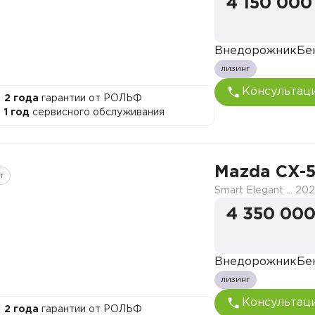
4 150 000
Внедорожник
Бе
лизинг
Консультац
2 года
гарантии от РОЛЬФ
1 год
сервисного обслуживания
Mazda CX-
т
Smart Elegant Pro (Zhi ya Pro)
202
4 350 000
Внедорожник
Бе
лизинг
Консультац
2 года
гарантии от РОЛЬФ