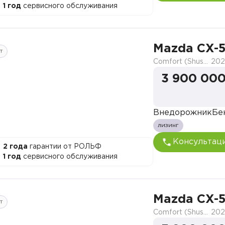
1 год
сервисного обслуживания
Mazda CX-
т
Comfort (Shushi)
202
3 900 000
Внедорожник
Бе
лизинг
Консультац
2 года
гарантии от РОЛЬФ
1 год
сервисного обслуживания
Mazda CX-
т
Comfort (Shushi)
202