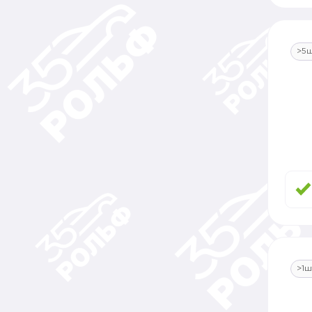
>5
>1ш