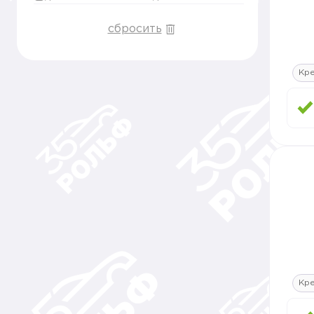
сбросить
Кр
Кр