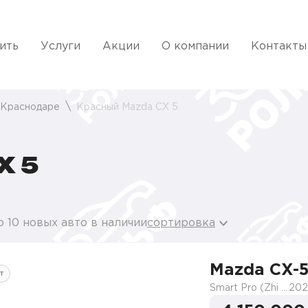
ить
Услуги
Акции
О компании
Контакты
 Краснодаре
Красный Mazda CX 5
X 5
 10 новых авто в наличии
сортировка
Mazda CX-
т
Smart Pro (Zhi shang Pro)
202