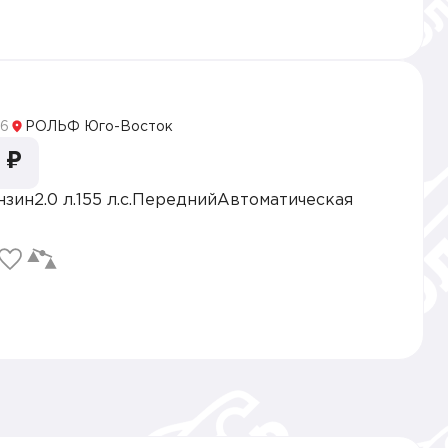
5
6
РОЛЬФ Юго-Восток
 ₽
нзин
2.0 л.
155 л.с.
Передний
Автоматическая