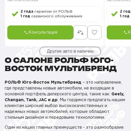
Автоматическая
Автоматичес
2 года
гарантии от РОЛЬФ
2 год
1 год
сервисного обслуживания
1 год
Консультация
К
Другие авто в наличии
О САЛОНЕ РОЛЬФ ЮГО-
ВОСТОК МУЛЬТИБРЕНД
РОЛЬФ Юго-Восток Мультибренд
– это направление,
где представлены новые автомобили, не входящие в
основной портфель дилерского центра, такие как:
Geely,
Changan, Tank, JAC и др
. Мы гордимся предлагать нашим
клиентам широкий выбор высококачественных и
надежных новых автомобилей, которые обладают
стильным дизайном и передовыми технологиями.
Один из наших главных преимуществ - это разнообразие