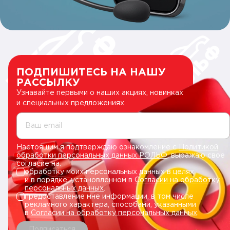
ПОДПИШИТЕСЬ НА НАШУ
РАССЫЛКУ
Узнавайте первыми о наших акциях, новинках
и специальных предложениях
Ваш email
Настоящим я подтверждаю ознакомление с
Политикой
обработки персональных данных РОЛЬФ
, выражаю свое
согласие на:
обработку моих персональных данных в целях
и в порядке, установленном в
Согласии на обработку
персональных данных
.
предоставление мне информации, в том числе
рекламного характера, способами, указанными
в
Согласии на обработку персональных данных
.
Подписаться