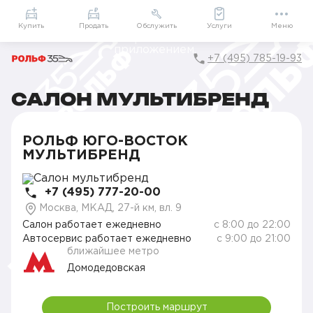
Приложение
Подарки внутри
Мой РОЛЬФ
Купить
Продать
Обслужить
Услуги
Меню
+7 (495) 785-19-93
САЛОН МУЛЬТИБРЕНД
Главная
Контакты
РОЛЬФ Юго-Восток
РОЛЬФ Юго-Восток Мультибренд
РОЛЬФ ЮГО-ВОСТОК
МУЛЬТИБРЕНД
+7 (495) 777-20-00
Москва, МКАД, 27-й км, вл. 9
Салон работает ежедневно
c 8:00 до 22:00
Автосервис работает ежедневно
c 9:00 до 21:00
ближайшее метро
Домодедовская
Построить маршрут