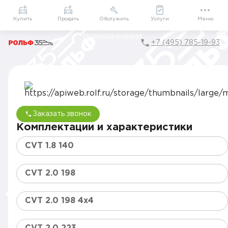
Приложение
Подарки внутри
Мой РОЛЬФ
Купить
Продать
Обслужить
Услуги
Меню
+7 (495) 785-19-93
Главная
Каталог
Автомобили Toyota от официального дилера в Москв
Toyota C-HR от официального дилера в Москве
Заказать звонок
Комплектации и характеристики
CVT 1.8 140
CVT 2.0 198
CVT 2.0 198 4x4