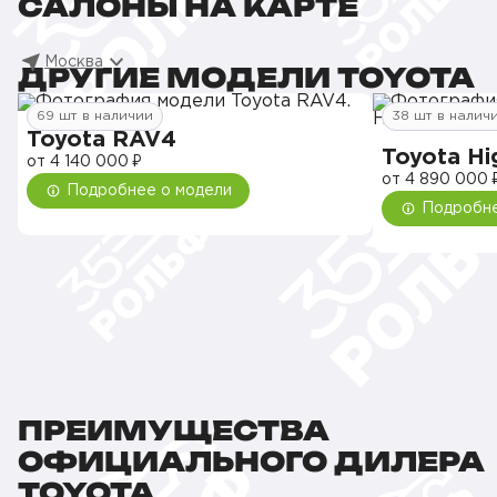
САЛОНЫ НА КАРТЕ
Москва
ДРУГИЕ МОДЕЛИ TOYOTA
69 шт в наличии
38 шт в налич
Toyota RAV4
Toyota Hi
от 4 140 000 ₽
от 4 890 000 
Подробнее о модели
Подробне
ПРЕИМУЩЕСТВА
ОФИЦИАЛЬНОГО ДИЛЕРА
TOYOTA