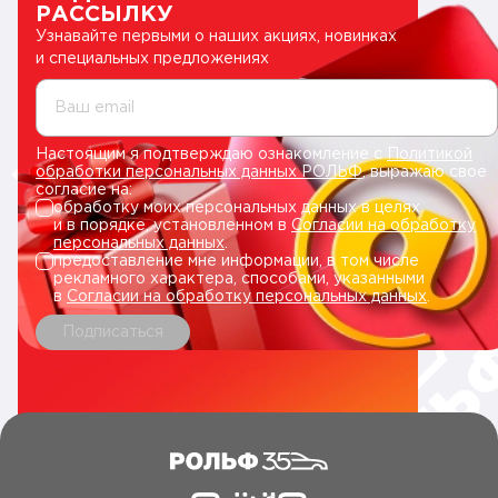
РАССЫЛКУ
Узнавайте первыми о наших акциях, новинках
и специальных предложениях
Ваш email
Настоящим я подтверждаю ознакомление с
Политикой
обработки персональных данных РОЛЬФ
, выражаю свое
согласие на:
обработку моих персональных данных в целях
и в порядке, установленном в
Согласии на обработку
персональных данных
.
предоставление мне информации, в том числе
рекламного характера, способами, указанными
в
Согласии на обработку персональных данных
.
Подписаться