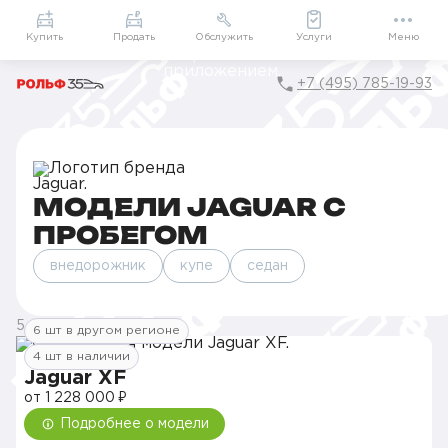
Приложение
Подарки внутри
Мой РОЛЬФ
Купить
Продать
Обслужить
Услуги
Меню
+7 (495) 785-19-93
Главная
Каталог
Автомобили Jaguar
МОДЕЛИ JAGUAR С
ПРОБЕГОМ
внедорожник
купе
седан
5 моделей
6 шт в другом регионе
4 шт в наличии
Jaguar XF
от 1 228 000 ₽
Подробнее о модели