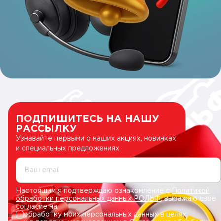
ПОДПИШИТЕСЬ НА НАШУ
РАССЫЛКУ
Узнавайте первыми о наших акциях, новинках
и специальных предложениях
Ваш email
Настоящим я подтверждаю ознакомление с
Политикой
обработки персональных данных РОЛЬФ
, выражаю свое
согласие на:
обработку моих персональных данных в целях