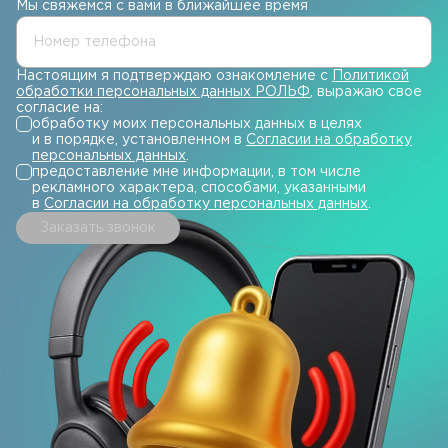
Мы свяжемся с вами в ближайшее время
Номер телефона
Настоящим я подтверждаю ознакомление с
Политикой
обработки персональных данных РОЛЬФ
, выражаю свое
согласие на:
обработку моих персональных данных в целях
и в порядке, установленном в
Согласии на обработку
персональных данных
.
предоставление мне информации, в том числе
рекламного характера, способами, указанными
в
Согласии на обработку персональных данных
.
Заказать звонок