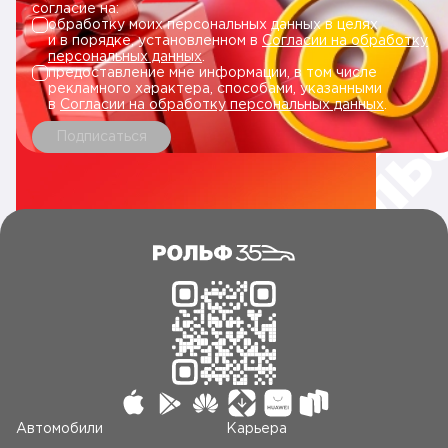
согласие на:
обработку моих персональных данных в целях
и в порядке, установленном в
Согласии на обработку
персональных данных
.
предоставление мне информации, в том числе
рекламного характера, способами, указанными
в
Согласии на обработку персональных данных
.
Подписаться
Автомобили
Карьера