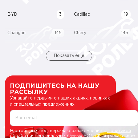
BYD
3
Cadillac
19
Changan
145
Chery
145
Показать еще
ПОДПИШИТЕСЬ НА НАШУ
РАССЫЛКУ
Узнавайте первыми о наших акциях, новинках
и специальных предложениях
Ваш email
Настоящим я подтверждаю ознакомление с
Политикой
обработки персональных данных РОЛЬФ
, выражаю свое