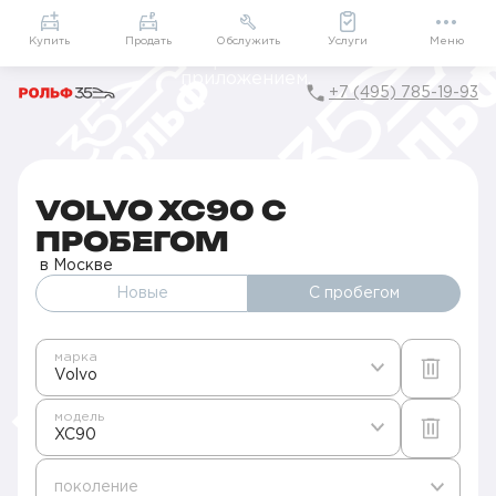
Приложение
Подарки внутри
Мой РОЛЬФ
Купить
Продать
Обслужить
Услуги
Меню
+7 (495) 785-19-93
Главная
Авто с пробегом в Москве
Б/у Volvo
XC90
VOLVO XC90 С
ПРОБЕГОМ
в Москве
Новые
С пробегом
марка
Volvo
модель
XC90
поколение