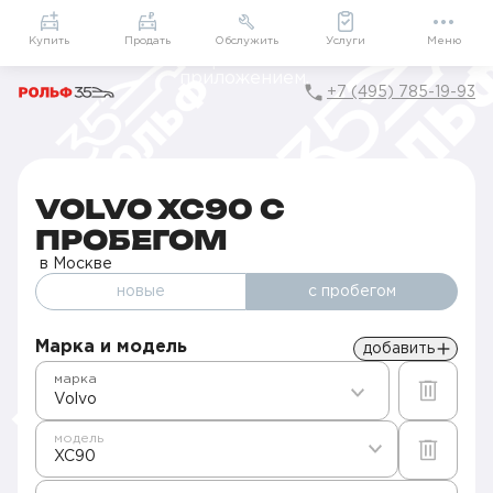
Приложение
Подарки внутри
Мой РОЛЬФ
Купить
Продать
Обслужить
Услуги
Меню
+7 (495) 785-19-93
Главная
Авто с пробегом в Москве
Б/у Volvo
XC90
VOLVO XC90 С
ПРОБЕГОМ
в Москве
новые
с пробегом
Марка и модель
добавить
марка
Volvo
модель
XC90