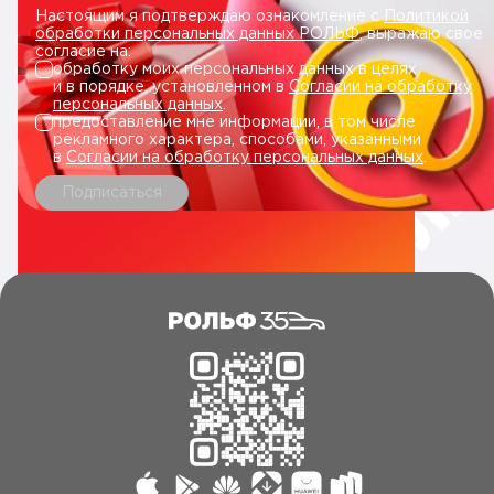
Настоящим я подтверждаю ознакомление с
Политикой
обработки персональных данных РОЛЬФ
, выражаю свое
согласие на:
обработку моих персональных данных в целях
и в порядке, установленном в
Согласии на обработку
персональных данных
.
предоставление мне информации, в том числе
рекламного характера, способами, указанными
в
Согласии на обработку персональных данных
.
Подписаться