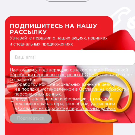
ПОДПИШИТЕСЬ НА НАШУ
РАССЫЛКУ
Узнавайте первыми о наших акциях, новинках
и специальных предложениях
Ваш email
Настоящим я подтверждаю ознакомление с
Политикой
обработки персональных данных РОЛЬФ
, выражаю свое
согласие на:
обработку моих персональных данных в целях
и в порядке, установленном в
Согласии на обработку
персональных данных
.
предоставление мне информации, в том числе
рекламного характера, способами, указанными
в
Согласии на обработку персональных данных
.
Подписаться