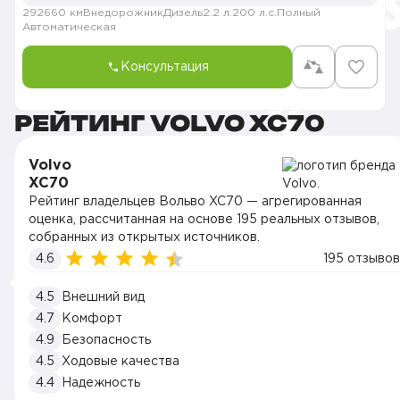
292660 км
Внедорожник
Дизель
2.2 л.
200 л.с.
Полный
Автоматическая
Консультация
РЕЙТИНГ VOLVO XC70
Volvo
XC70
Рейтинг владельцев Вольво XC70 — агрегированная
оценка, рассчитанная на основе 195 реальных отзывов,
собранных из открытых источников.
4.6
195 отзывов
4.5
Внешний вид
4.7
Комфорт
4.9
Безопасность
4.5
Ходовые качества
4.4
Надежность