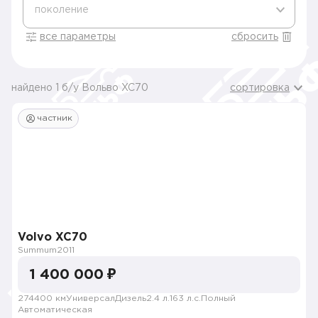
поколение
все параметры
сбросить
найдено 1 б/у Вольво XC70
сортировка
частник
Volvo XC70
Summum
2011
1 400 000 ₽
274400 км
Универсал
Дизель
2.4 л.
163 л.с.
Полный
Автоматическая