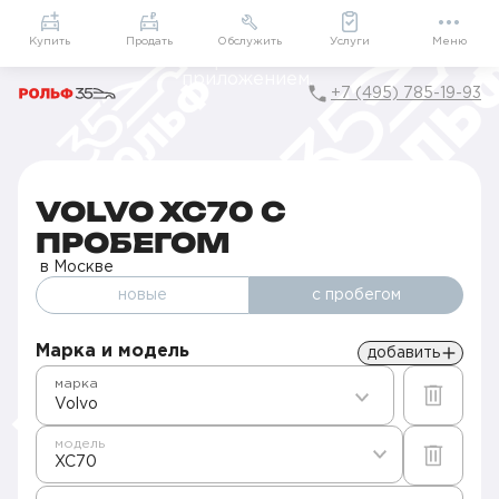
Приложение
Подарки внутри
Мой РОЛЬФ
Купить
Продать
Обслужить
Услуги
Меню
+7 (495) 785-19-93
Главная
Авто с пробегом в Москве
Б/у Volvo
XC70
VOLVO XC70 С
ПРОБЕГОМ
в Москве
новые
с пробегом
Марка и модель
добавить
марка
Volvo
модель
XC70