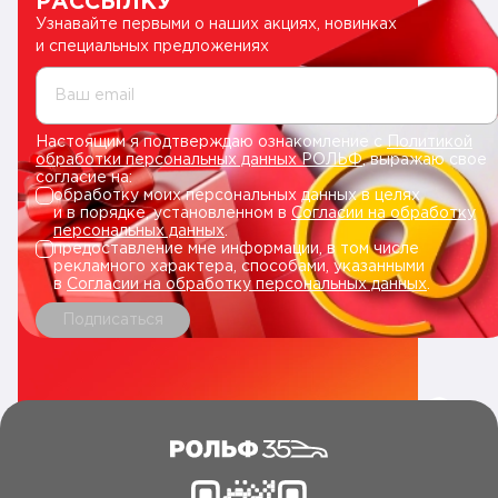
РАССЫЛКУ
Узнавайте первыми о наших акциях, новинках
и специальных предложениях
Ваш email
Настоящим я подтверждаю ознакомление с
Политикой
обработки персональных данных РОЛЬФ
, выражаю свое
согласие на:
обработку моих персональных данных в целях
и в порядке, установленном в
Согласии на обработку
персональных данных
.
предоставление мне информации, в том числе
рекламного характера, способами, указанными
в
Согласии на обработку персональных данных
.
Подписаться