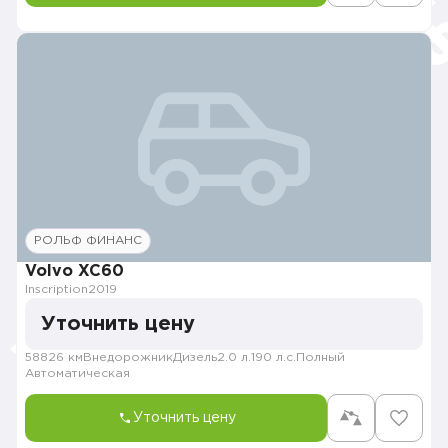
РОЛЬФ ФИНАНС
Volvo XC60
Inscription
2019
Уточнить цену
58826 км
Внедорожник
Дизель
2.0 л.
190 л.с.
Полный
Автоматическая
Уточнить цену