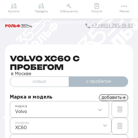
Приложение
Подарки внутри
Мой РОЛЬФ
Купить
Продать
Обслужить
Услуги
Меню
+7 (495) 785-19-93
Главная
Авто с пробегом в Москве
Б/у Volvo
XC60
VOLVO XC60 С
ПРОБЕГОМ
в Москве
новые
с пробегом
Марка и модель
добавить
марка
Volvo
модель
XC60