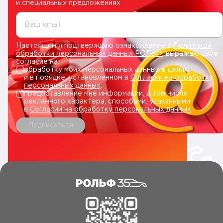
и специальных предложениях
Ваш email
Настоящим я подтверждаю ознакомление с
Политикой
обработки персональных данных РОЛЬФ
, выражаю свое
согласие на:
обработку моих персональных данных в целях
и в порядке, установленном в
Согласии на обработку
персональных данных
.
предоставление мне информации, в том числе
рекламного характера, способами, указанными
в
Согласии на обработку персональных данных
.
Подписаться