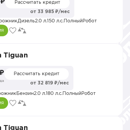
 ₽
Рассчитать кредит
от 33 985 ₽/мес
рожник
Дизель
2.0 л.
150 л.с.
Полный
Робот
ия
 Tiguan
 ₽
Рассчитать кредит
да
от 32 819 ₽/мес
рожник
Бензин
2.0 л.
180 л.с.
Полный
Робот
ия
 Tiguan