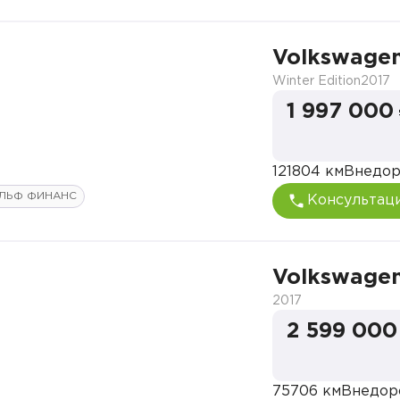
Volkswagen
Winter Edition
2017
1 997 000
121804 км
Внедо
ЛЬФ ФИНАНС
Консультац
Volkswagen
2017
2 599 000
75706 км
Внедор