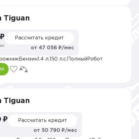
 Tiguan
 ₽
Рассчитать кредит
да
от 47 056 ₽/мес
рожник
Бензин
1.4 л.
150 л.с.
Полный
Робот
ия
 Tiguan
 ₽
Рассчитать кредит
от 50 790 ₽/мес