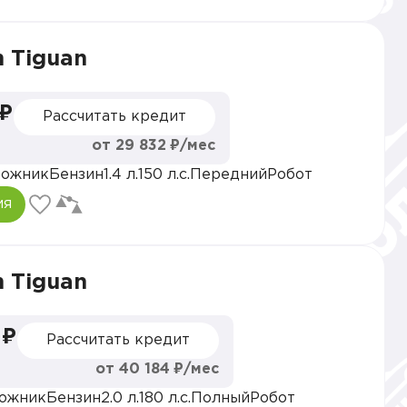
 Tiguan
 ₽
Рассчитать кредит
от 29 832 ₽/мес
рожник
Бензин
1.4 л.
150 л.с.
Передний
Робот
ия
 Tiguan
 ₽
Рассчитать кредит
от 40 184 ₽/мес
ожник
Бензин
2.0 л.
180 л.с.
Полный
Робот