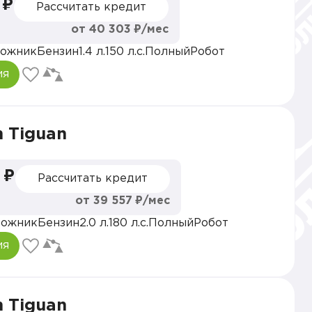
 ₽
Рассчитать кредит
от 40 303 ₽/мес
ожник
Бензин
1.4 л.
150 л.с.
Полный
Робот
ия
 Tiguan
 ₽
Рассчитать кредит
от 39 557 ₽/мес
рожник
Бензин
2.0 л.
180 л.с.
Полный
Робот
ия
 Tiguan