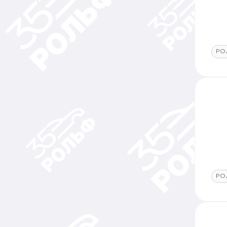
РО
РО