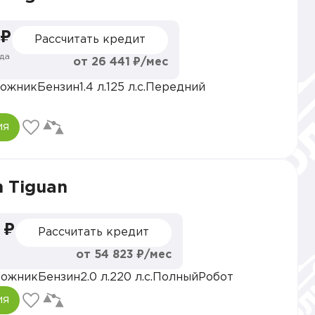
 ₽
Рассчитать кредит
да
от 26 441 ₽/мес
ожник
Бензин
1.4 л.
125 л.с.
Передний
ия
 Tiguan
 ₽
Рассчитать кредит
от 54 823 ₽/мес
рожник
Бензин
2.0 л.
220 л.с.
Полный
Робот
ия