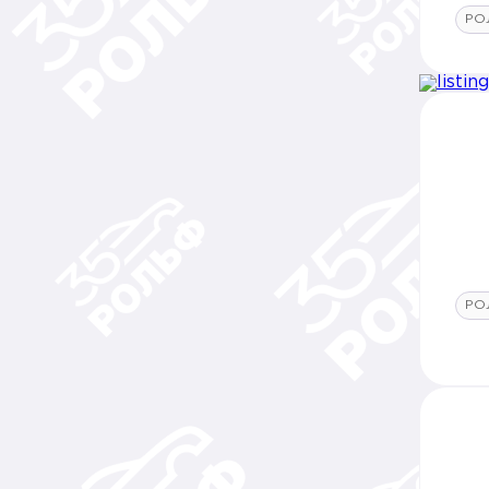
РО
РО