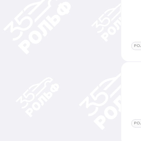
РО
РО