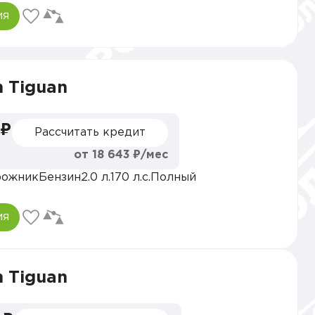
ия
 Tiguan
 ₽
Рассчитать кредит
от 18 643 ₽/мес
рожник
Бензин
2.0 л.
170 л.с.
Полный
ия
 Tiguan