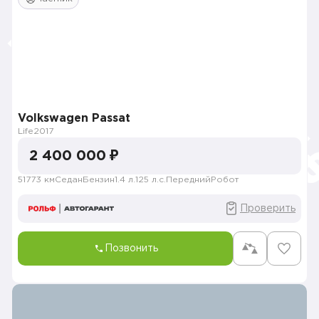
Volkswagen Passat
Life
2017
2 400 000 ₽
51773 км
Седан
Бензин
1.4 л.
125 л.с.
Передний
Робот
Проверить
Позвонить