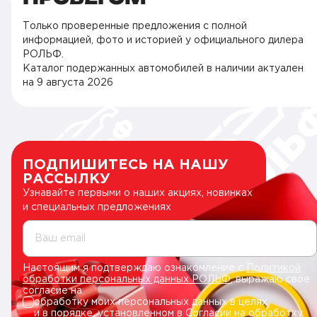
Только проверенные предложения с полной
информацией, фото и историей у официального дилера
РОЛЬФ.
Каталог подержанных автомобилей в наличии актуален
на
9 августа 2026
ПОДПИШИТЕСЬ НА НАШУ
РАССЫЛКУ
Узнавайте первыми о наших акциях, новинках
и специальных предложениях
Ваш email
Настоящим я подтверждаю ознакомление с
Политикой
обработки персональных данных РОЛЬФ
, выражаю свое
согласие на:
обработку моих персональных данных в целях
и в порядке, установленном в
Согласии на обработку