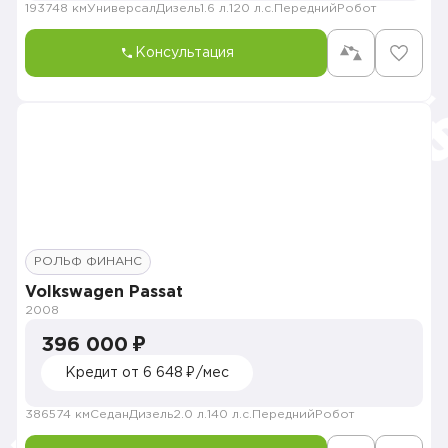
193748 км
Универсал
Дизель
1.6 л.
120 л.с.
Передний
Робот
Консультация
РОЛЬФ ФИНАНС
Volkswagen Passat
2008
396 000 ₽
Кредит от 6 648 ₽/мес
386574 км
Седан
Дизель
2.0 л.
140 л.с.
Передний
Робот