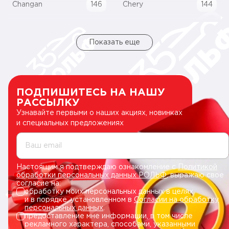
Changan
146
Chery
144
Показать еще
ПОДПИШИТЕСЬ НА НАШУ
РАССЫЛКУ
Узнавайте первыми о наших акциях, новинках
и специальных предложениях
Ваш email
Настоящим я подтверждаю ознакомление с
Политикой
обработки персональных данных РОЛЬФ
, выражаю свое
согласие на:
обработку моих персональных данных в целях
и в порядке, установленном в
Согласии на обработку
персональных данных
.
предоставление мне информации, в том числе
рекламного характера, способами, указанными