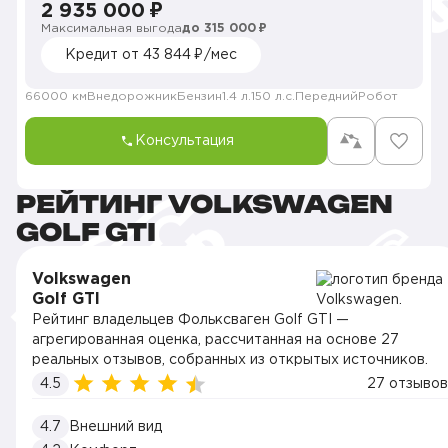
2 935 000 ₽
Максимальная выгода
до 315 000 ₽
Кредит от 43 844 ₽/мес
66000 км
Внедорожник
Бензин
1.4 л.
150 л.с.
Передний
Робот
Консультация
РЕЙТИНГ VOLKSWAGEN
GOLF GTI
Volkswagen
Golf GTI
Рейтинг владельцев Фольксваген Golf GTI —
агрегированная оценка, рассчитанная на основе 27
реальных отзывов, собранных из открытых источников.
4.5
27 отзывов
4.7
Внешний вид