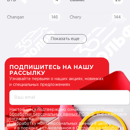
BYD
4
Cadillac
20
Changan
146
Chery
144
Показать еще
ПОДПИШИТЕСЬ НА НАШУ
РАССЫЛКУ
Узнавайте первыми о наших акциях, новинках
и специальных предложениях
Ваш email
Настоящим я подтверждаю ознакомление с
Политикой
обработки персональных данных РОЛЬФ
, выражаю свое
согласие на:
обработку моих персональных данных в целях
и в порядке, установленном в
Согласии на обработку