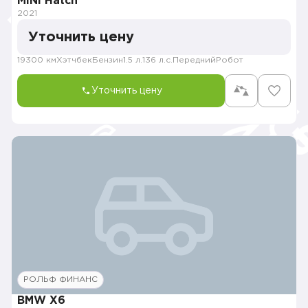
MINI Hatch
2021
Уточнить цену
19300 км
Хэтчбек
Бензин
1.5 л.
136 л.с.
Передний
Робот
Уточнить цену
РОЛЬФ ФИНАНС
BMW X6