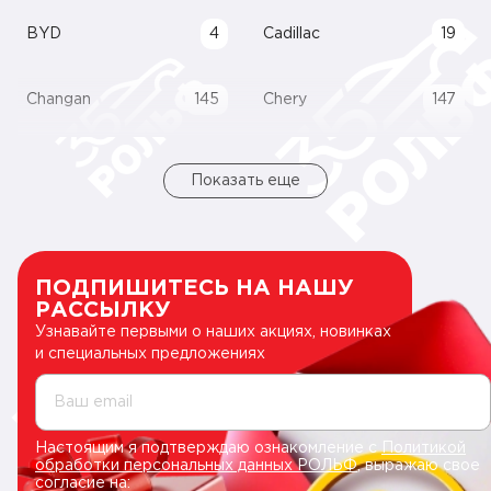
BYD
4
Cadillac
19
Changan
145
Chery
147
Показать еще
ПОДПИШИТЕСЬ НА НАШУ
РАССЫЛКУ
Узнавайте первыми о наших акциях, новинках
и специальных предложениях
Ваш email
Настоящим я подтверждаю ознакомление с
Политикой
обработки персональных данных РОЛЬФ
, выражаю свое
согласие на: