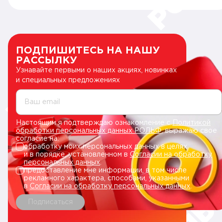
ПОДПИШИТЕСЬ НА НАШУ
РАССЫЛКУ
Узнавайте первыми о наших акциях, новинках
и специальных предложениях
Ваш email
Настоящим я подтверждаю ознакомление с
Политикой
обработки персональных данных РОЛЬФ
, выражаю свое
согласие на:
обработку моих персональных данных в целях
и в порядке, установленном в
Согласии на обработку
персональных данных
.
предоставление мне информации, в том числе
рекламного характера, способами, указанными
в
Согласии на обработку персональных данных
.
Подписаться