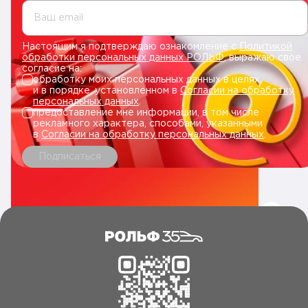
Ваш email
Настоящим я подтверждаю ознакомление с
Политикой
обработки персональных данных РОЛЬФ
, выражаю свое
согласие на:
обработку моих персональных данных в целях
и в порядке, установленном в
Согласии на обработку
персональных данных
.
предоставление мне информации, в том числе
рекламного характера, способами, указанными
в
Согласии на обработку персональных данных
.
Подписаться