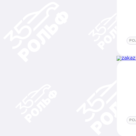
РО
РО