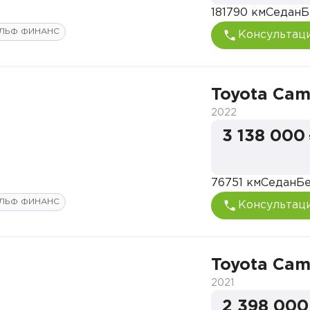
181790 км
Седан
Б
ЛЬФ ФИНАНС
Консультац
Toyota Cam
2022
3 138 000
76751 км
Седан
Бе
ЛЬФ ФИНАНС
Консультац
Toyota Cam
2021
2 398 000