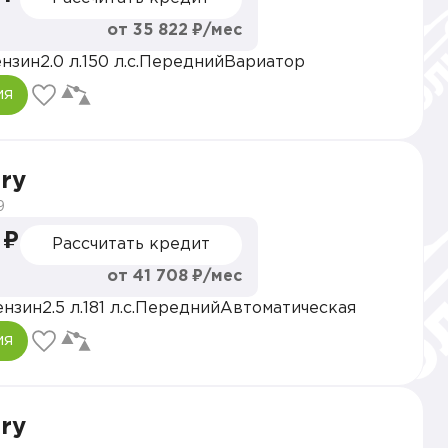
от 35 822 ₽/мес
нзин
2.0 л.
150 л.с.
Передний
Вариатор
ия
ry
9
 ₽
Рассчитать кредит
от 41 708 ₽/мес
ензин
2.5 л.
181 л.с.
Передний
Автоматическая
ия
ry