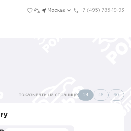
Москва
+7 (495) 785-19-93
показывать на странице
24
48
60
ry