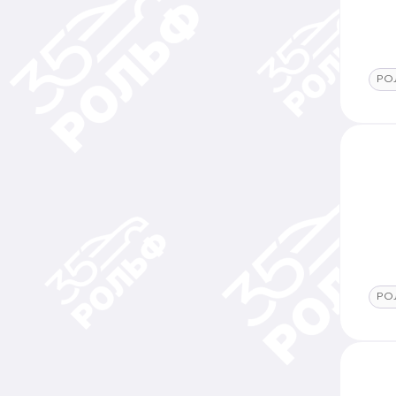
РО
РО