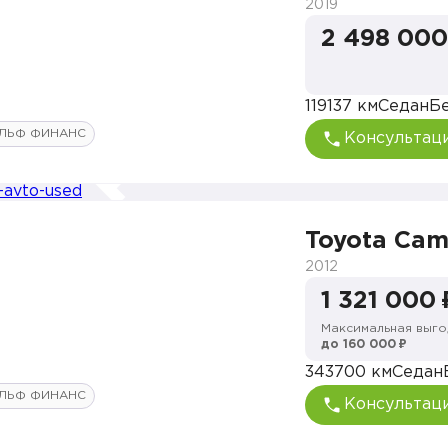
2019
2 498 000
119137 км
Седан
Б
ЛЬФ ФИНАНС
Консультац
Toyota Cam
2012
1 321 000 
Максимальная выго
до 160 000 ₽
343700 км
Седан
ЛЬФ ФИНАНС
Консультац