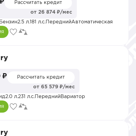
 ₽
Рассчитать кредит
от 26 874 ₽/мес
Бензин
2.5 л.
181 л.с.
Передний
Автоматическая
ия
ry
 ₽
Рассчитать кредит
от 65 579 ₽/мес
ид
2.0 л.
231 л.с.
Передний
Вариатор
ия
ry