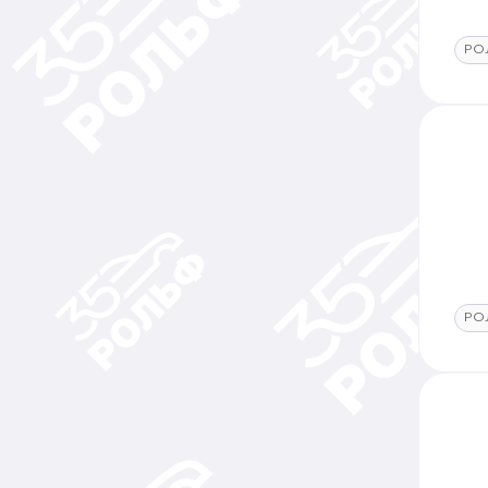
РО
РО