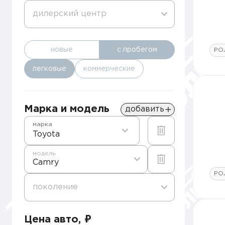
дилерский центр
новые
с пробегом
РО
легковые
коммерческие
Марка и модель
добавить
марка
Toyota
модель
Camry
РО
поколение
Цена авто, ₽