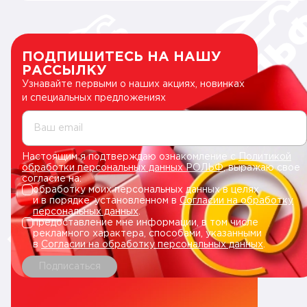
ПОДПИШИТЕСЬ НА НАШУ
РАССЫЛКУ
Узнавайте первыми о наших акциях, новинках
и специальных предложениях
Ваш email
Настоящим я подтверждаю ознакомление с
Политикой
обработки персональных данных РОЛЬФ
, выражаю свое
согласие на:
обработку моих персональных данных в целях
и в порядке, установленном в
Согласии на обработку
персональных данных
.
предоставление мне информации, в том числе
рекламного характера, способами, указанными
в
Согласии на обработку персональных данных
.
Подписаться