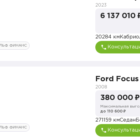
2023
6 137 010 
20284 км
Кабрио
ЛЬФ ФИНАНС
Консультац
Ford Focus
2008
380 000 ₽
Максимальная выго
до 110 600 ₽
271159 км
Седан
Б
ЛЬФ ФИНАНС
Консультац