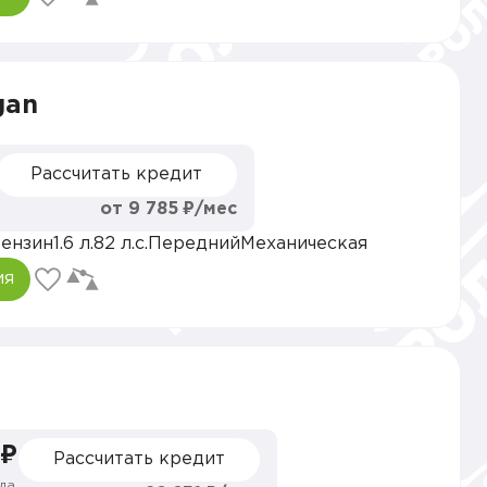
gan
Рассчитать кредит
от 9 785 ₽/мес
ензин
1.6 л.
82 л.с.
Передний
Механическая
ия
 ₽
Рассчитать кредит
да