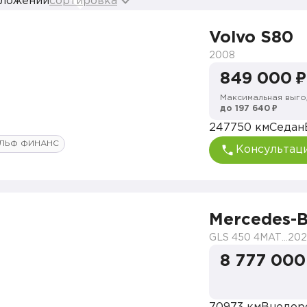
дложений
сортировка
Volvo S80
2008
849 000 ₽
Максимальная выго
до 197 640 ₽
247750 км
Седан
ЛЬФ ФИНАНС
Консультац
Mercedes-
GLS 450 4MATIC Premium Plus
202
8 777 000