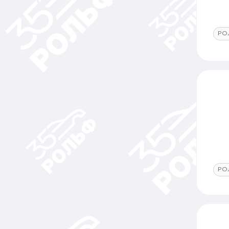
РО
РО