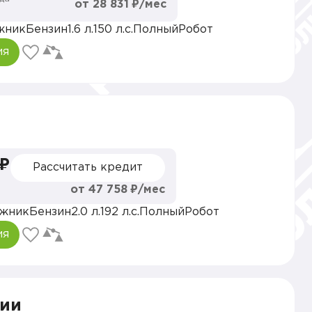
от 28 831 ₽/мес
жник
Бензин
1.6 л.
150 л.с.
Полный
Робот
ия
 ₽
Рассчитать кредит
от 47 758 ₽/мес
жник
Бензин
2.0 л.
192 л.с.
Полный
Робот
ия
ии