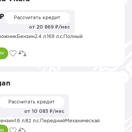
 ₽
Рассчитать кредит
от 20 869 ₽/мес
рожник
Бензин
2.4 л.
169 л.с.
Полный
ия
gan
Рассчитать кредит
от 10 083 ₽/мес
ензин
1.6 л.
82 л.с.
Передний
Механическая
ия