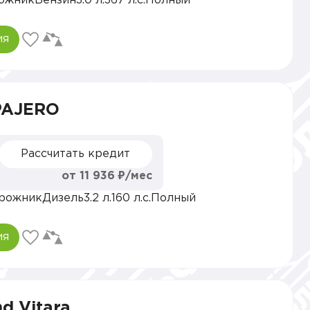
ожник
Бензин
3.0 л.
367 л.с.
Полный
ия
 PAJERO
Рассчитать кредит
от 11 936 ₽/мес
рожник
Дизель
3.2 л.
160 л.с.
Полный
ия
d Vitara