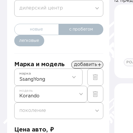
12 пре
дилерский центр
новые
с пробегом
легковые
РО
Марка и модель
добавить
марка
SsangYong
модель
Korando
поколение
Цена авто, ₽