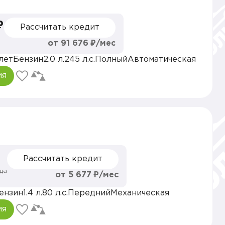
₽
Рассчитать кредит
от 91 676 ₽/мес
лет
Бензин
2.0 л.
245 л.с.
Полный
Автоматическая
ия
Рассчитать кредит
да
от 5 677 ₽/мес
ензин
1.4 л.
80 л.с.
Передний
Механическая
ия