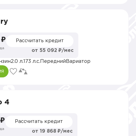
ry
 ₽
Рассчитать кредит
да
от 55 092 ₽/мес
нзин
2.0 л.
173 л.с.
Передний
Вариатор
ия
o 4
 ₽
Рассчитать кредит
да
от 19 868 ₽/мес