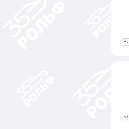
РО
РО