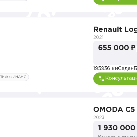
Renault Lo
2021
655 000 ₽
195936 км
Седан
Б
ЛЬФ ФИНАНС
Консультац
OMODA C5
2023
1 930 000
Максимальная выго