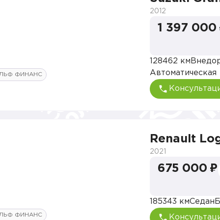
2012
1 397 000
128462 км
Внедо
Автоматическая
ЛЬФ ФИНАНС
Консультац
Renault Lo
2021
675 000 ₽
185343 км
Седан
Б
ЛЬФ ФИНАНС
Консультац