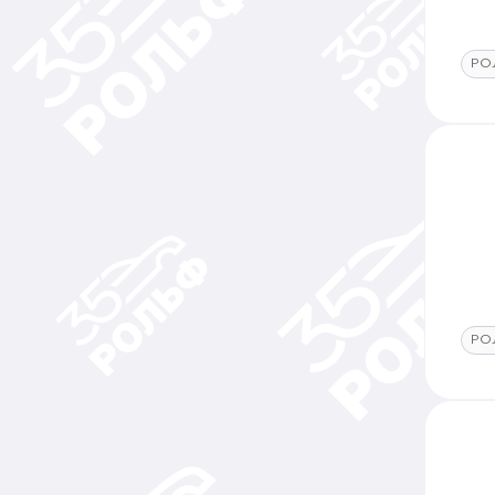
РО
РО