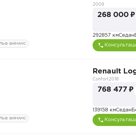
2009
268 000 ₽
292857 км
Седан
ЛЬФ ФИНАНС
Консультац
Renault Lo
Confort
2018
768 477 ₽
139158 км
Седан
Б
ЛЬФ ФИНАНС
Консультац