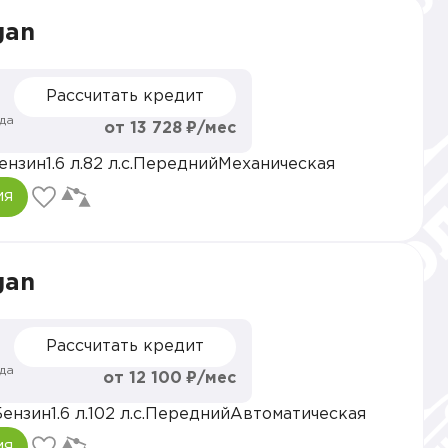
gan
Рассчитать кредит
да
от 13 728 ₽/мес
ензин
1.6 л.
82 л.с.
Передний
Механическая
ия
gan
Рассчитать кредит
да
от 12 100 ₽/мес
Бензин
1.6 л.
102 л.с.
Передний
Автоматическая
ия