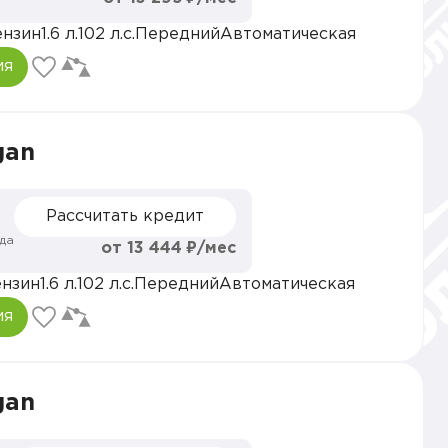
ензин
1.6 л.
102 л.с.
Передний
Автоматическая
ия
gan
₽
Рассчитать кредит
да
от 13 444 ₽/мес
нзин
1.6 л.
102 л.с.
Передний
Автоматическая
ия
gan