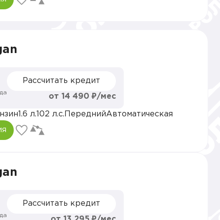
gan
Рассчитать кредит
да
от 14 490 ₽/мес
нзин
1.6 л.
102 л.с.
Передний
Автоматическая
ия
gan
Рассчитать кредит
да
от 13 295 ₽/мес