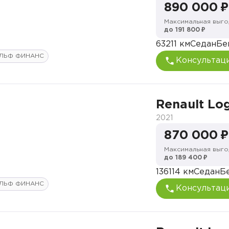
890 000 ₽
Максимальная выго
до 191 800 ₽
63211 км
Седан
Бе
ЛЬФ ФИНАНС
Консультац
Renault Lo
2021
870 000 ₽
Максимальная выго
до 189 400 ₽
136114 км
Седан
Б
ЛЬФ ФИНАНС
Консультац