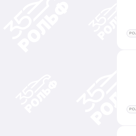
РО
РО