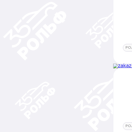
РО
РО