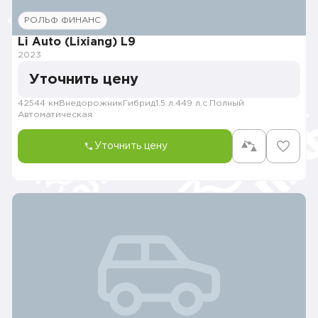
РОЛЬФ ФИНАНС
Li Auto (Lixiang) L9
2023
Уточнить цену
42544 км
Внедорожник
Гибрид
1.5 л.
449 л.с.
Полный
Автоматическая
Уточнить цену