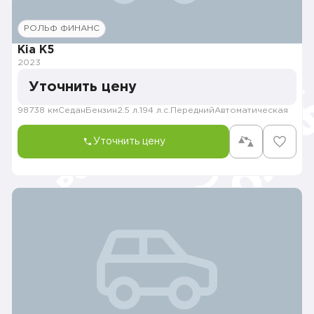
РОЛЬФ ФИНАНС
Kia K5
2023
Уточнить цену
98738 км
Седан
Бензин
2.5 л.
194 л.с.
Передний
Автоматическая
Уточнить цену