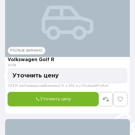
РОЛЬФ ФИНАНС
Volkswagen Golf R
2018
Уточнить цену
73331 км
Универсал
Бензин
2.0 л.
310 л.с.
Полный
Робот
Уточнить цену