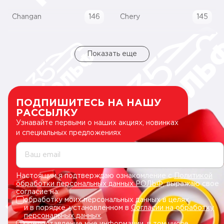
Changan
146
Chery
145
Показать еще
ПОДПИШИТЕСЬ НА НАШУ
РАССЫЛКУ
Узнавайте первыми о наших акциях, новинках
и специальных предложениях
Ваш email
Настоящим я подтверждаю ознакомление с
Политикой
обработки персональных данных РОЛЬФ
, выражаю свое
согласие на:
обработку моих персональных данных в целях
и в порядке, установленном в
Согласии на обработку
персональных данных
.