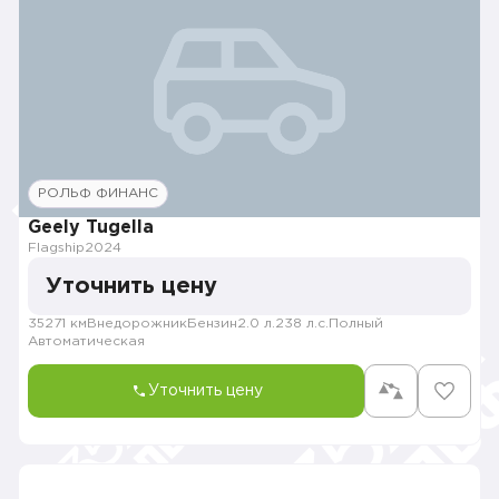
РОЛЬФ ФИНАНС
Geely Tugella
Flagship
2024
Уточнить цену
35271 км
Внедорожник
Бензин
2.0 л.
238 л.с.
Полный
Автоматическая
Уточнить цену