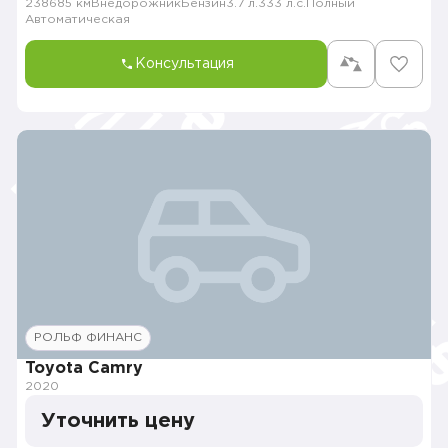
238685 км
Внедорожник
Бензин
3.7 л.
333 л.с.
Полный
Автоматическая
Консультация
РОЛЬФ ФИНАНС
Toyota Camry
2020
Уточнить цену