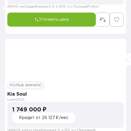
89100 км
Седан
Бензин
3.0 л.
300 л.с.
Полный
Робот
Уточнить цену
РОЛЬФ ФИНАНС
Kia Soul
Luxe
2021
1 749 000 ₽
Кредит от 26 127 ₽/мес
148808 км
Хэтчбек
Бензин
2.0 л.
150 л.с.
Передний