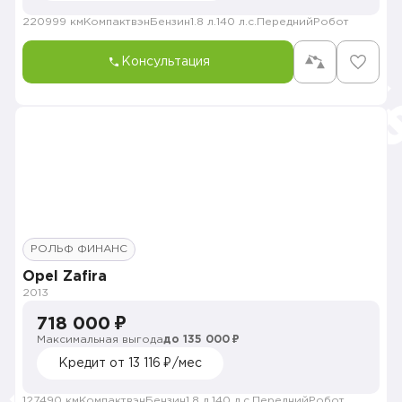
220999 км
Компактвэн
Бензин
1.8 л.
140 л.с.
Передний
Робот
Консультация
РОЛЬФ ФИНАНС
Opel Zafira
2013
718 000 ₽
Максимальная выгода
до 135 000 ₽
Кредит от 13 116 ₽/мес
127490 км
Компактвэн
Бензин
1.8 л.
140 л.с.
Передний
Робот