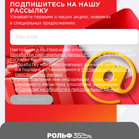
ПОДПИШИТЕСЬ НА НАШУ
РАССЫЛКУ
Узнавайте первыми о наших акциях, новинках
и специальных предложениях
Ваш email
Настоящим я подтверждаю ознакомление с
Политикой
обработки персональных данных РОЛЬФ
, выражаю свое
согласие на:
обработку моих персональных данных в целях
и в порядке, установленном в
Согласии на обработку
персональных данных
.
предоставление мне информации, в том числе
рекламного характера, способами, указанными
в
Согласии на обработку персональных данных
.
Подписаться