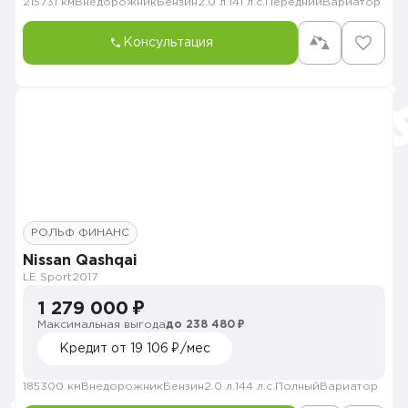
215731 км
Внедорожник
Бензин
2.0 л.
141 л.с.
Передний
Вариатор
Консультация
РОЛЬФ ФИНАНС
Nissan Qashqai
LE Sport
2017
1 279 000 ₽
Максимальная выгода
до 238 480 ₽
Кредит от 19 106 ₽/мес
185300 км
Внедорожник
Бензин
2.0 л.
144 л.с.
Полный
Вариатор