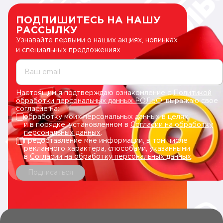
ПОДПИШИТЕСЬ НА НАШУ
РАССЫЛКУ
Узнавайте первыми о наших акциях, новинках
и специальных предложениях
Ваш email
Настоящим я подтверждаю ознакомление с
Политикой
обработки персональных данных РОЛЬФ
, выражаю свое
согласие на:
обработку моих персональных данных в целях
и в порядке, установленном в
Согласии на обработку
персональных данных
.
предоставление мне информации, в том числе
рекламного характера, способами, указанными
в
Согласии на обработку персональных данных
.
Подписаться