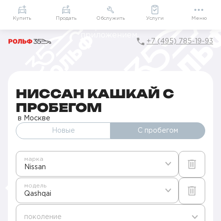
Приложение
Подарки внутри
Мой РОЛЬФ
Купить
Продать
Обслужить
Услуги
Меню
+7 (495) 785-19-93
Главная
Авто с пробегом в Москве
Б/у Nissan
Qashqai
НИССАН КАШКАЙ С
ПРОБЕГОМ
в Москве
Новые
С пробегом
марка
Nissan
модель
Qashqai
поколение