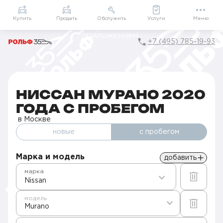
Приложение
Подарки внутри
Мой РОЛЬФ
Купить
Продать
Обслужить
Услуги
Меню
+7 (495) 785-19-93
Главная
Поддержанные авто
Б/у Nissan
Ниссан Murano с пробегом в Москве
Ниссан Мурано 2020 года с пробегом
НИССАН МУРАНО 2020
ГОДА С ПРОБЕГОМ
в Москве
новые
с пробегом
Марка и модель
добавить
марка
Nissan
модель
Murano