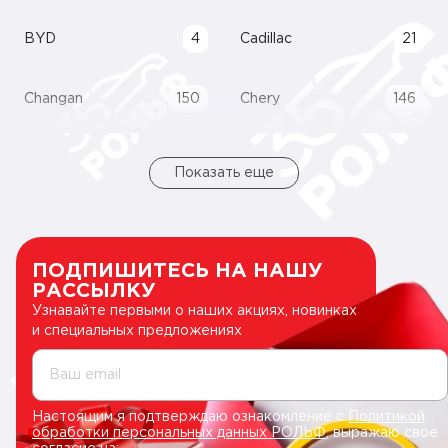
BYD
4
Cadillac
21
Changan
150
Chery
146
Показать еще
ПОДПИШИТЕСЬ НА НАШУ
РАССЫЛКУ
Узнавайте первыми о наших акциях, новинках
и специальных предложениях
Ваш email
Настоящим я подтверждаю ознакомление с
Политикой
обработки персональных данных РОЛЬФ
, выражаю свое