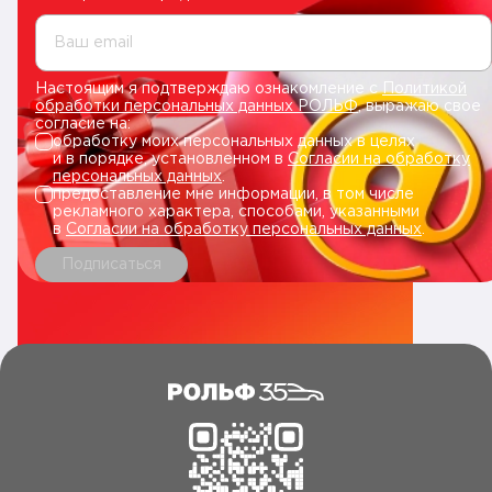
Ваш email
Настоящим я подтверждаю ознакомление с
Политикой
обработки персональных данных РОЛЬФ
, выражаю свое
согласие на:
обработку моих персональных данных в целях
и в порядке, установленном в
Согласии на обработку
персональных данных
.
предоставление мне информации, в том числе
рекламного характера, способами, указанными
в
Согласии на обработку персональных данных
.
Подписаться