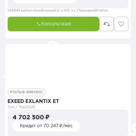
144841 км
Хэтчбек
Бензин
1.2 л.
105 л.с.
Передний
Робот
Консультация
РОЛЬФ ФИНАНС
EXEED EXLANTIX ET
Топ / Top
2025
4 702 500 ₽
Кредит от 70 247 ₽/мес