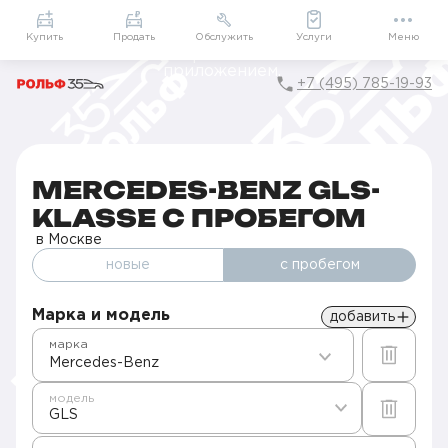
Приложение
Подарки внутри
Мой РОЛЬФ
Купить
Продать
Обслужить
Услуги
Меню
+7 (495) 785-19-93
Главная
Авто с пробегом в Москве
Б/у Mercedes-Benz
GLS-klasse
MERCEDES-BENZ GLS-
KLASSE С ПРОБЕГОМ
в Москве
новые
с пробегом
Марка и модель
добавить
марка
Mercedes-Benz
модель
GLS