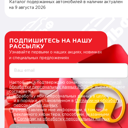
Каталог подержанных автомобилей в наличии актуален
на
9 августа 2026
ПОДПИШИТЕСЬ НА НАШУ
РАССЫЛКУ
Узнавайте первыми о наших акциях, новинках
и специальных предложениях
Ваш email
Настоящим я подтверждаю ознакомление с
Политикой
обработки персональных данных РОЛЬФ
, выражаю свое
согласие на:
обработку моих персональных данных в целях
и в порядке, установленном в
Согласии на обработку
персональных данных
.
предоставление мне информации, в том числе
рекламного характера, способами, указанными
в
Согласии на обработку персональных данных
.