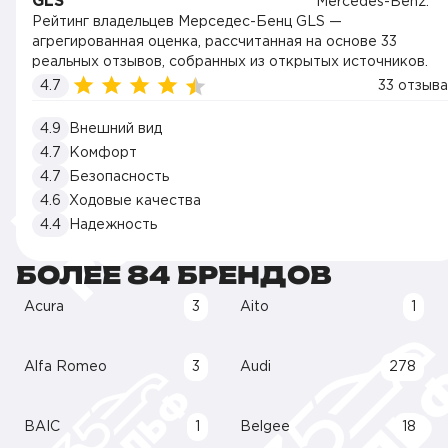
GLS
Рейтинг владельцев Мерседес-Бенц GLS —
агрегированная оценка, рассчитанная на основе 33
реальных отзывов, собранных из открытых источников.
4.7
33 отзыва
4.9
Внешний вид
4.7
Комфорт
4.7
Безопасность
4.6
Ходовые качества
4.4
Надежность
БОЛЕЕ 84 БРЕНДОВ
Acura
3
Aito
1
Alfa Romeo
3
Audi
278
BAIC
1
Belgee
18