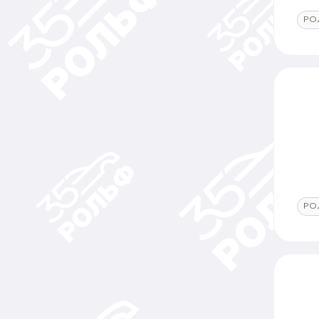
РО
РО