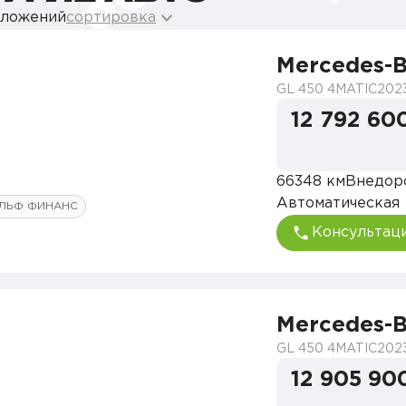
дложений
сортировка
Mercedes-B
GL 450 4MATIC
202
12 792 60
66348 км
Внедор
Автоматическая
ЛЬФ ФИНАНС
Консультац
Mercedes-B
GL 450 4MATIC
202
12 905 90