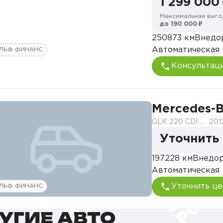
1 299 000
Максимальная выго
до 190 000 ₽
250873 км
Внедо
Автоматическая
ЛЬФ ФИНАНС
Консультац
Mercedes-
GLK 220 CDI BlueEFFICICENCY 4MATIC
201
Уточнить
197228 км
Внедо
Автоматическая
Уточнить це
ЛЬФ ФИНАНС
УГИЕ АВТО