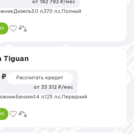
от 192 792 ₽/мес
ожник
Дизель
3.0 л.
370 л.с.
Полный
ия
 Tiguan
 ₽
Рассчитать кредит
от 33 312 ₽/мес
ожник
Бензин
1.4 л.
125 л.с.
Передний
ия