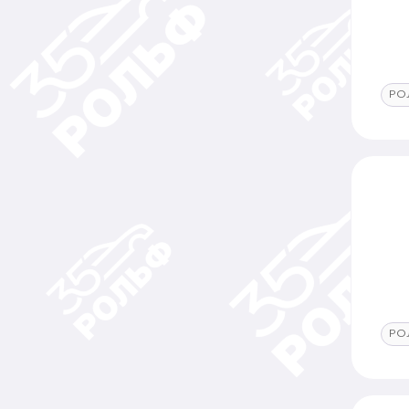
РО
РО