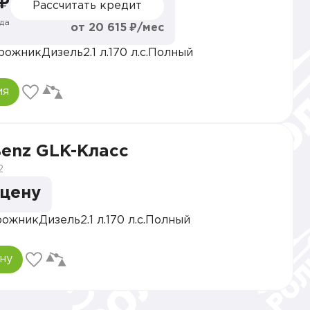
 ₽
Рассчитать кредит
да
от 20 615 ₽/мес
рожник
Дизель
2.1 л.
170 л.с.
Полный
ия
Benz GLK-Класс
2
 цену
рожник
Дизель
2.1 л.
170 л.с.
Полный
ну