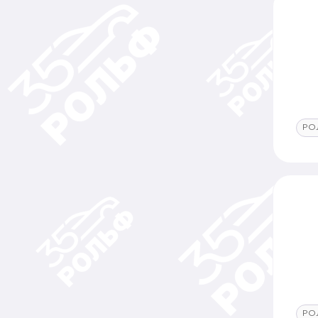
РО
РО