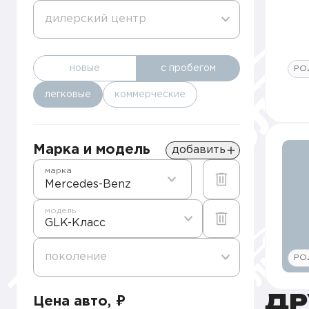
дилерский центр
новые
с пробегом
РО
легковые
коммерческие
Марка и модель
добавить
марка
Mercedes-Benz
модель
GLK-Класс
поколение
РО
ДР
Цена авто, ₽