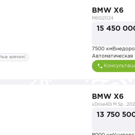
BMW X6
M60i
2024
15 450 00
7500 км
Внедоро
Автоматическая
ЛЬФ ФИНАНС
Консультац
BMW X6
xDrive40i M Sport Pro
202
13 750 50