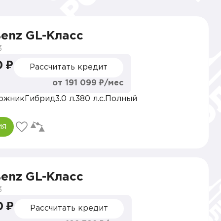
enz GL-Класс
3
0 ₽
Рассчитать кредит
от 191 099 ₽/мес
ожник
Гибрид
3.0 л.
380 л.с.
Полный
ия
enz GL-Класс
3
0 ₽
Рассчитать кредит