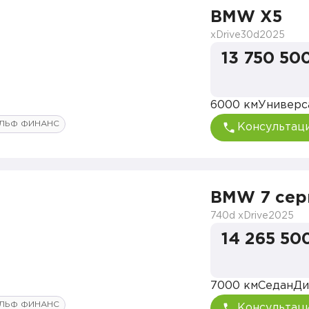
BMW X5
xDrive30d
2025
13 750 50
6000 км
Универс
ЛЬФ ФИНАНС
Консультац
BMW 7 сер
740d xDrive
2025
14 265 50
7000 км
Седан
Ди
ЛЬФ ФИНАНС
Консультац