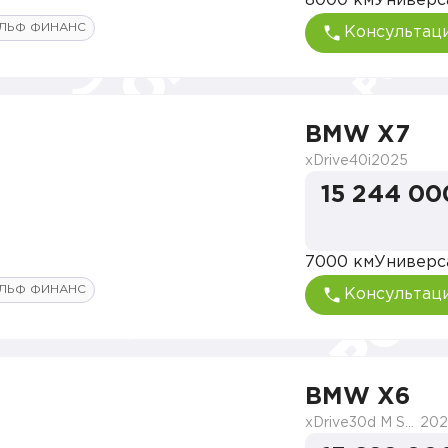
8000 км
Универс
ЛЬФ ФИНАНС
Консультац
BMW X7
xDrive40i
2025
15 244 00
7000 км
Универс
ЛЬФ ФИНАНС
Консультац
BMW X6
xDrive30d M Sport
202