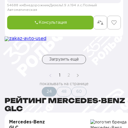
54688 км
Внедорожник
Дизель
1.9 л.
194 л.с.
Полный
Автоматическая
Консультация
Загрузить ещё
1
2
показывать на странице
24
48
60
РЕЙТИНГ MERCEDES-BENZ
GLC
Mercedes-Benz
GLC