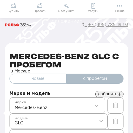
Приложение
Подарки внутри
Мой РОЛЬФ
Купить
Продать
Обслужить
Услуги
Меню
+7 (495) 785-19-93
Главная
Авто с пробегом в Москве
Б/у Mercedes-Benz
GLC
MERCEDES-BENZ GLC С
ПРОБЕГОМ
в Москве
новые
с пробегом
Марка и модель
добавить
марка
Mercedes-Benz
модель
GLC