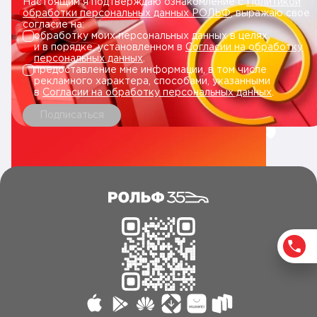
Настоящим я подтверждаю ознакомление с
Политикой
обработки персональных данных РОЛЬФ
, выражаю свое
согласие на:
обработку моих персональных данных в целях
и в порядке, установленном в
Согласии на обработку
персональных данных
.
предоставление мне информации, в том числе
рекламного характера, способами, указанными
в
Согласии на обработку персональных данных
.
Подписаться