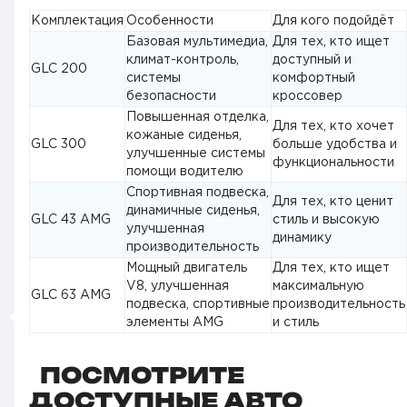
Комплектация
Особенности
Для кого подойдёт
Базовая мультимедиа,
Для тех, кто ищет
климат-контроль,
доступный и
GLC 200
системы
комфортный
безопасности
кроссовер
Повышенная отделка,
Для тех, кто хочет
кожаные сиденья,
GLC 300
больше удобства и
улучшенные системы
функциональности
помощи водителю
Спортивная подвеска,
Для тех, кто ценит
динамичные сиденья,
GLC 43 AMG
стиль и высокую
улучшенная
динамику
производительность
Мощный двигатель
Для тех, кто ищет
V8, улучшенная
максимальную
GLC 63 AMG
подвеска, спортивные
производительность
элементы AMG
и стиль
ПОСМОТРИТЕ
ДОСТУПНЫЕ АВТО