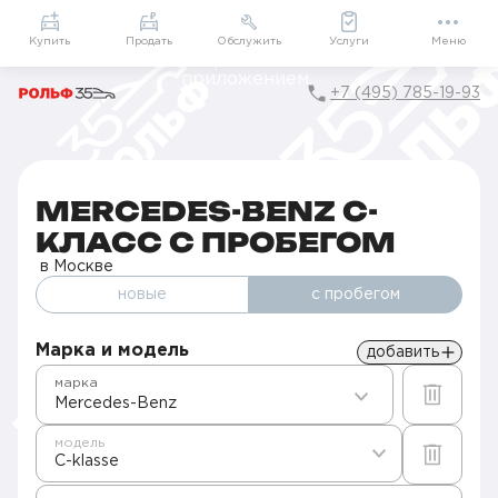
Приложение
Подарки внутри
Мой РОЛЬФ
Купить
Продать
Обслужить
Услуги
Меню
+7 (495) 785-19-93
Главная
Авто с пробегом в Москве
Б/у Mercedes-Benz
C-Класс
MERCEDES-BENZ C-
КЛАСС С ПРОБЕГОМ
в Москве
новые
с пробегом
Марка и модель
добавить
марка
Mercedes-Benz
модель
C-klasse