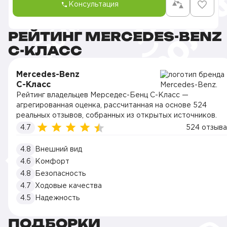
Консультация
РЕЙТИНГ MERCEDES-BENZ
C-КЛАСС
Mercedes-Benz
C-Класс
Рейтинг владельцев Мерседес-Бенц C-Класс —
агрегированная оценка, рассчитанная на основе 524
реальных отзывов, собранных из открытых источников.
4.7
524 отзыва
4.8
Внешний вид
4.6
Комфорт
4.8
Безопасность
4.7
Ходовые качества
4.5
Надежность
ПОДБОРКИ