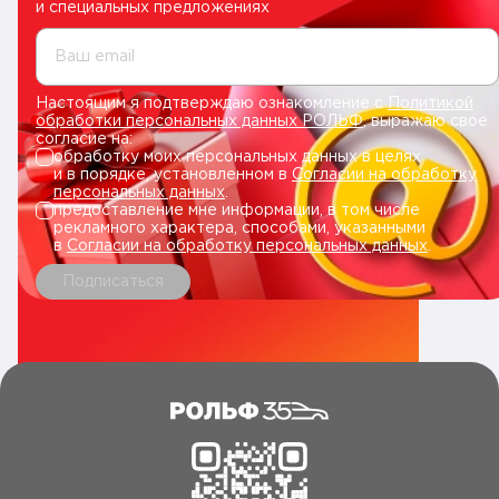
и специальных предложениях
Ваш email
Настоящим я подтверждаю ознакомление с
Политикой
обработки персональных данных РОЛЬФ
, выражаю свое
согласие на:
обработку моих персональных данных в целях
и в порядке, установленном в
Согласии на обработку
персональных данных
.
предоставление мне информации, в том числе
рекламного характера, способами, указанными
в
Согласии на обработку персональных данных
.
Подписаться