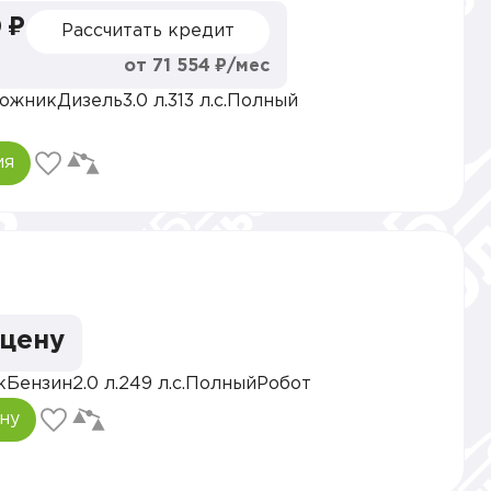
 ₽
Рассчитать кредит
от 71 554 ₽/мес
ожник
Дизель
3.0 л.
313 л.с.
Полный
ия
 цену
к
Бензин
2.0 л.
249 л.с.
Полный
Робот
ну