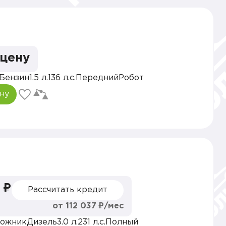
 цену
Бензин
1.5 л.
136 л.с.
Передний
Робот
ну
 ₽
Рассчитать кредит
от 112 037 ₽/мес
ожник
Дизель
3.0 л.
231 л.с.
Полный