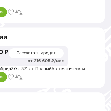
ия
ии
0 ₽
Рассчитать кредит
от 216 605 ₽/мес
ибрид
3.0 л.
571 л.с.
Полный
Автоматическая
ия