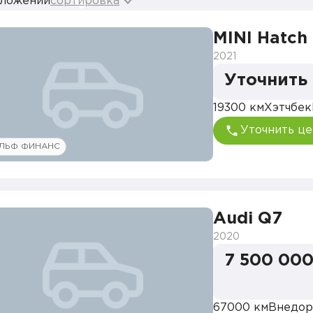
дложений
сортировка
MINI Hatch
2021
Уточнить
19300 км
Хэтчбек
Уточнить це
ЛЬФ ФИНАНС
Audi Q7
2020
7 500 000
67000 км
Внедор