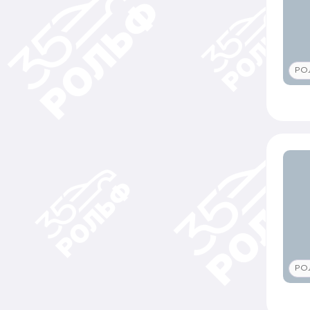
РО
РО