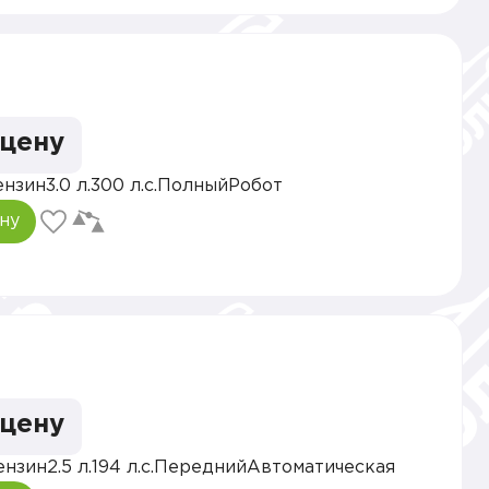
 цену
ензин
3.0 л.
300 л.с.
Полный
Робот
ну
 цену
ензин
2.5 л.
194 л.с.
Передний
Автоматическая