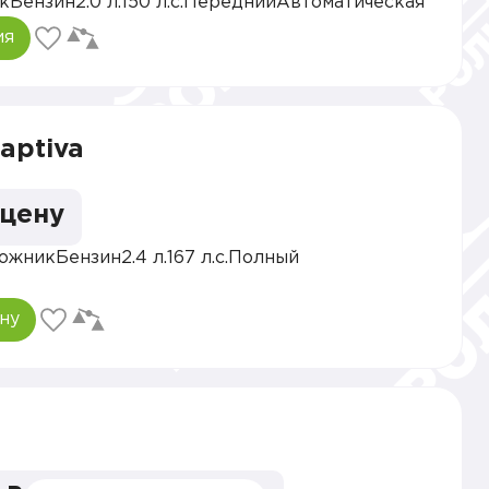
к
Бензин
2.0 л.
150 л.с.
Передний
Автоматическая
ия
aptiva
 цену
ожник
Бензин
2.4 л.
167 л.с.
Полный
ну