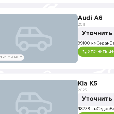
Audi A6
2011
Уточнить
89100 км
Седан
Б
Уточнить це
ЛЬФ ФИНАНС
Kia K5
2023
Уточнить
98738 км
Седан
Б