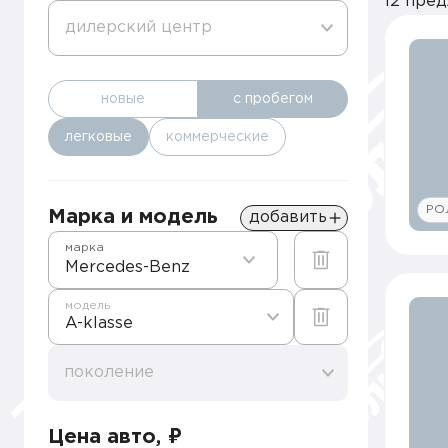
12 пре
дилерский центр
новые
с пробегом
легковые
коммерческие
РО
Марка и модель
добавить
марка
Mercedes-Benz
модель
A-klasse
поколение
Цена авто, ₽