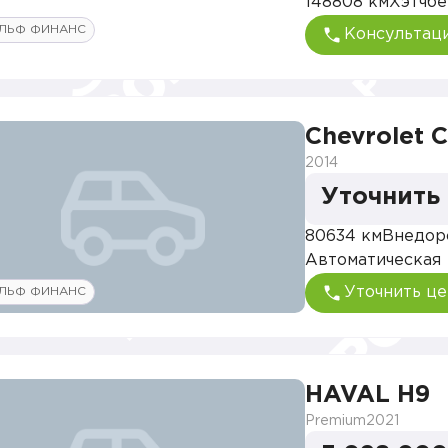
148808 км
Хэтчбе
ЛЬФ ФИНАНС
Консультац
Chevrolet C
2014
Уточнить
80634 км
Внедор
Автоматическая
Уточнить це
ЛЬФ ФИНАНС
HAVAL H9
Premium
2021