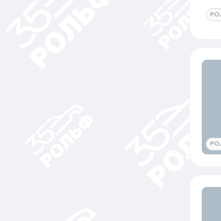
РО
РО