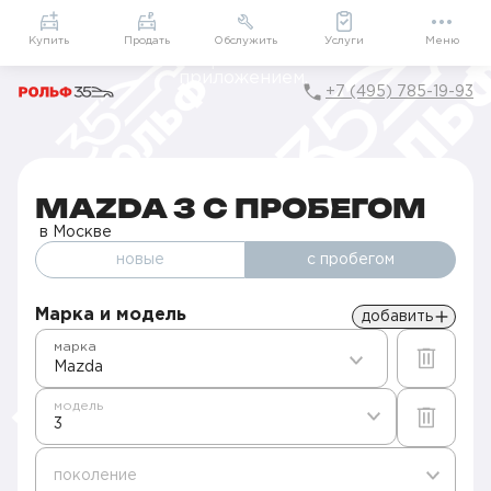
Приложение
Подарки внутри
Мой РОЛЬФ
Купить
Продать
Обслужить
Услуги
Меню
+7 (495) 785-19-93
Главная
Авто с пробегом в Москве
Б/у Mazda
3
MAZDA 3 С ПРОБЕГОМ
в Москве
новые
с пробегом
Марка и модель
добавить
марка
Mazda
модель
3
поколение