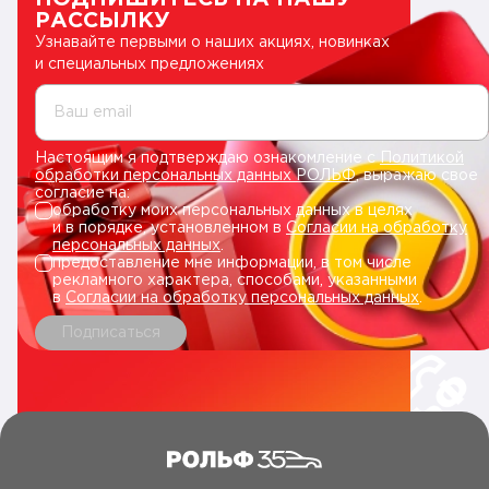
РАССЫЛКУ
Узнавайте первыми о наших акциях, новинках
и специальных предложениях
Ваш email
Настоящим я подтверждаю ознакомление с
Политикой
обработки персональных данных РОЛЬФ
, выражаю свое
согласие на:
обработку моих персональных данных в целях
и в порядке, установленном в
Согласии на обработку
персональных данных
.
предоставление мне информации, в том числе
рекламного характера, способами, указанными
в
Согласии на обработку персональных данных
.
Подписаться