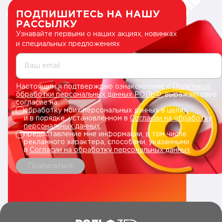
ПОДПИШИТЕСЬ НА НАШУ
РАССЫЛКУ
Узнавайте первыми о наших акциях, новинках
и специальных предложениях
Ваш email
Настоящим я подтверждаю ознакомление с
Политикой
обработки персональных данных РОЛЬФ
, выражаю свое
согласие на:
обработку моих персональных данных в целях
и в порядке, установленном в
Согласии на обработку
персональных данных
.
предоставление мне информации, в том числе
рекламного характера, способами, указанными
в
Согласии на обработку персональных данных
.
Подписаться