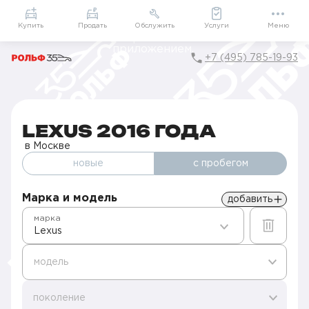
Приложение
Подарки внутри
Мой РОЛЬФ
Купить
Продать
Обслужить
Услуги
Меню
+7 (495) 785-19-93
Главная
Б/У авто
Lexus в Москве
Lexus 2016 года
LEXUS 2016 ГОДА
в Москве
новые
с пробегом
Марка и модель
добавить
марка
Lexus
модель
поколение