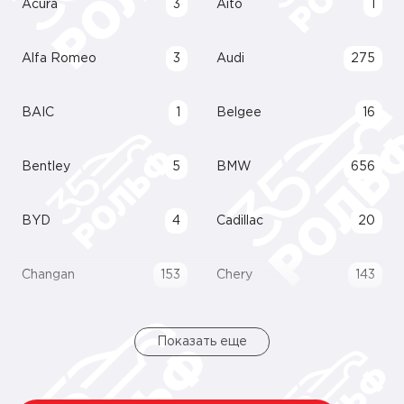
Acura
3
Aito
1
Alfa Romeo
3
Audi
275
BAIC
1
Belgee
16
Bentley
5
BMW
656
BYD
4
Cadillac
20
Changan
153
Chery
143
Показать еще