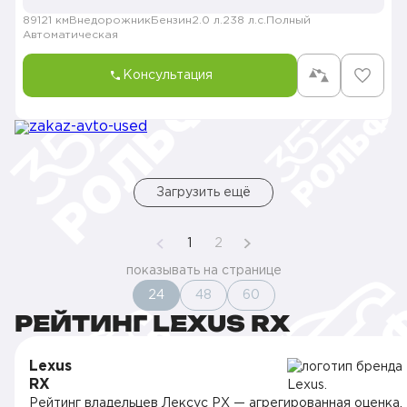
89121 км
Внедорожник
Бензин
2.0 л.
238 л.с.
Полный
Автоматическая
Консультация
Загрузить ещё
1
2
показывать на странице
24
48
60
РЕЙТИНГ LEXUS RX
Lexus
RX
Рейтинг владельцев Лексус РХ — агрегированная оценка,