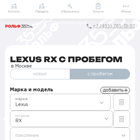
Приложение
Подарки внутри
Мой РОЛЬФ
Купить
Продать
Обслужить
Услуги
Меню
+7 (495) 785-19-93
Главная
Авто с пробегом в Москве
Б/у Lexus
RX
LEXUS RX С ПРОБЕГОМ
в Москве
новые
с пробегом
Марка и модель
добавить
марка
Lexus
модель
RX
поколение