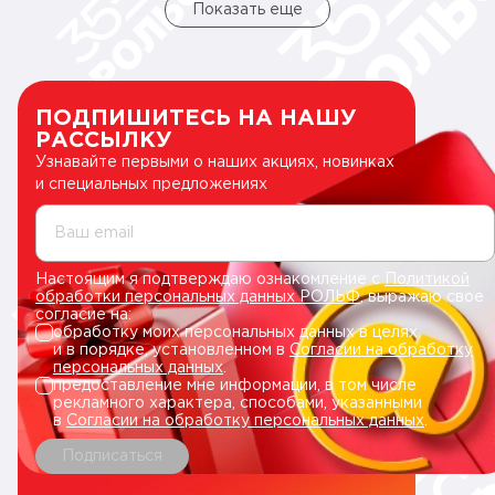
Показать еще
ПОДПИШИТЕСЬ НА НАШУ
РАССЫЛКУ
Узнавайте первыми о наших акциях, новинках
и специальных предложениях
Ваш email
Настоящим я подтверждаю ознакомление с
Политикой
обработки персональных данных РОЛЬФ
, выражаю свое
согласие на:
обработку моих персональных данных в целях
и в порядке, установленном в
Согласии на обработку
персональных данных
.
предоставление мне информации, в том числе
рекламного характера, способами, указанными
в
Согласии на обработку персональных данных
.
Подписаться