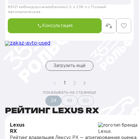
89121 км
Внедорожник
Бензин
2.0 л.
238 л.с.
Полный
Автоматическая
Консультация
Загрузить ещё
1
2
показывать на странице
24
48
60
РЕЙТИНГ LEXUS RX
Lexus
RX
Рейтинг владельцев Лексус РХ — агрегированная оценка,