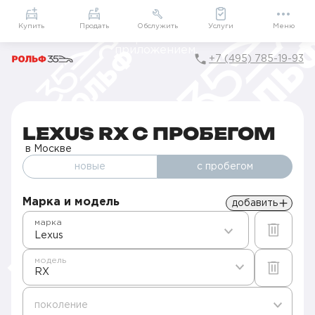
Приложение
Подарки внутри
Мой РОЛЬФ
Купить
Продать
Обслужить
Услуги
Меню
+7 (495) 785-19-93
Главная
Авто с пробегом в Москве
Б/у Lexus
RX
LEXUS RX С ПРОБЕГОМ
в Москве
новые
с пробегом
Марка и модель
добавить
марка
Lexus
модель
RX
поколение