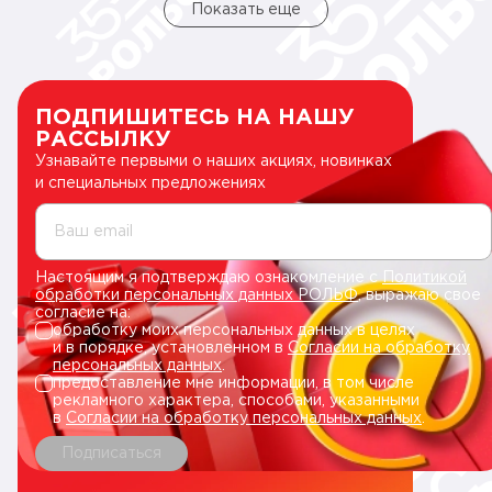
Показать еще
ПОДПИШИТЕСЬ НА НАШУ
РАССЫЛКУ
Узнавайте первыми о наших акциях, новинках
и специальных предложениях
Ваш email
Настоящим я подтверждаю ознакомление с
Политикой
обработки персональных данных РОЛЬФ
, выражаю свое
согласие на:
обработку моих персональных данных в целях
и в порядке, установленном в
Согласии на обработку
персональных данных
.
предоставление мне информации, в том числе
рекламного характера, способами, указанными
в
Согласии на обработку персональных данных
.
Подписаться