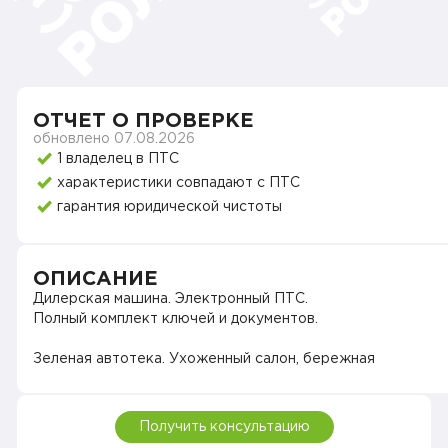
о
у
К
С
ОТЧЕТ О ПРОВЕРКЕ
О
обновлено 07.08.2026
1 владелец в ПТС
Б
характеристики совпадают с ПТС
Э
гарантия юридической чистоты
э
ОПИСАНИЕ
Дилерская машина. Электронный ПТС.
Полный комплект ключей и документов.
Зеленая автотека. Ухоженный салон, бережная
эксплуатация.
Достойный внешний вид и техническое состояние.
Получить консультацию