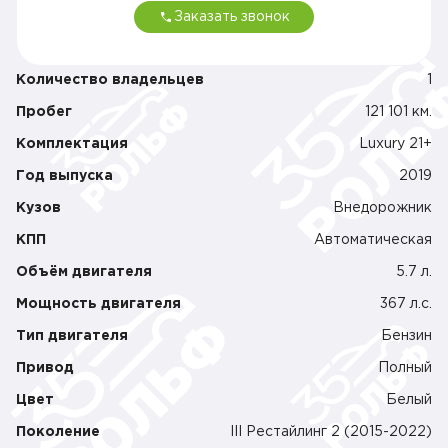
12
Заказать звонок
П
п
ф
Б
Количество владельцев
1
за
д
Пробег
121 101 км.
Is
С
Комплектация
Luxury 21+
к
д
Год выпуска
2019
в
С
Кузов
Внедорожник
п
п
КПП
Автоматическая
п
С
Объём двигателя
5.7 л.
ст
с
Мощность двигателя
367 л.c.
К
за
Тип двигателя
Бензин
ви
Р
Привод
Полный
ру
п
Цвет
Белый
п
Э
Поколение
III Рестайлинг 2 (2015-2022)
с