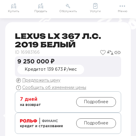
+7 (495) 785-19-93
Купить
Продать
Обслужить
Услуги
Меню
Главная
Автомобили в наличии
Продажа Lexus с пробегом в Москве
Продажа Lexus LX с пробегом в Москве
Lexus LX 2019 пробег 121101
LEXUS LX 367 Л.С.
2019 БЕЛЫЙ
ID 16983166
9 250 000 ₽
Кредит
от 139 673 ₽/мес
Предложить цену
П
Сообщить об изменении цены
О
з
Э
7 дней
Подробнее
р
на возврат
з
E
А
с
Подробнее
кредит и страхование
М
Р