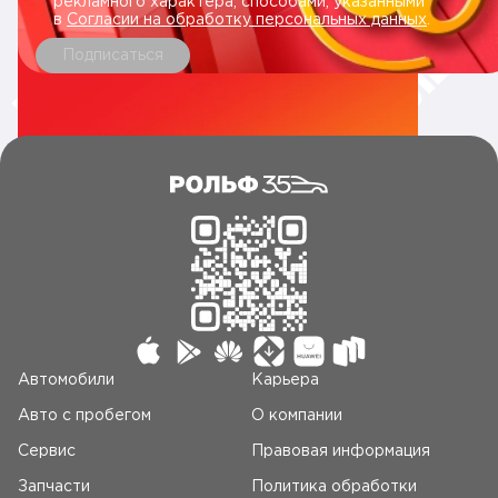
рекламного характера, способами, указанными
в
Согласии на обработку персональных данных
.
• Выкуп кредитных а/м
Подписаться
• Trade-in - обмен Вашего автомобиля на новый или с
пробегом
• Выездная оценка Вашего а/м
• Комиссионная продажа (на Ваших условиях)
• Аукцион
• Кредитование
• Страхование КАСКО, ОСАГО
• Дополнительное оборудование
Автомобили
Карьера
Авто c пробегом
О компании
• Запасные части
Сервис
Правовая информация
• Сервисное обслуживание
Запчасти
Политика обработки