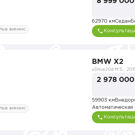
8 999 000
62970 км
Седан
Б
ЛЬФ ФИНАНС
Консультац
BMW X2
xDrive20d M Sport
201
2 978 000
59903 км
Внедор
Автоматическая
ЛЬФ ФИНАНС
Консультац