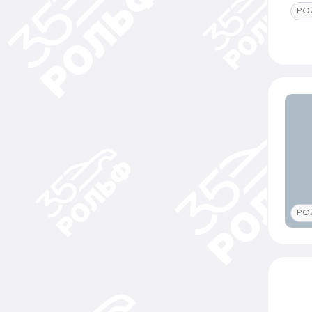
РО
РО