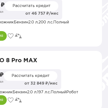
 ₽
Рассчитать кредит
да
от 46 757 ₽/мес
рожник
Бензин
2.0 л.
200 л.с.
Полный
ия
O 8 Pro MAX
 ₽
Рассчитать кредит
да
от 32 849 ₽/мес
ожник
Бензин
2.0 л.
197 л.с.
Полный
Робот
ия