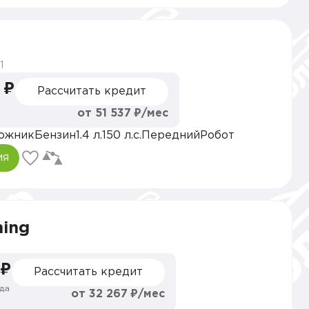
1
 ₽
Рассчитать кредит
от 51 537 ₽/мес
ожник
Бензин
1.4 л.
150 л.с.
Передний
Робот
ия
hing
 ₽
Рассчитать кредит
да
от 32 267 ₽/мес