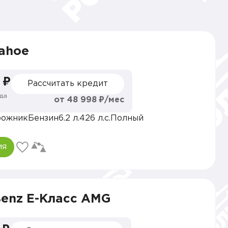
Tahoe
 ₽
Рассчитать кредит
да
от 48 998 ₽/мес
рожник
Бензин
6.2 л.
426 л.с.
Полный
ия
Benz E-Класс AMG