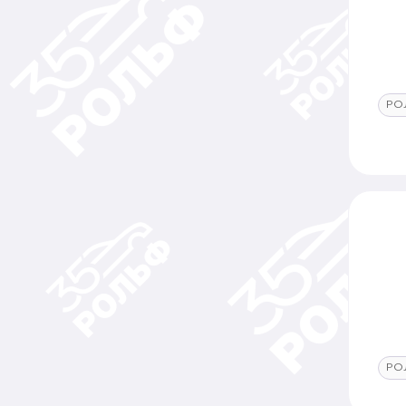
РО
РО