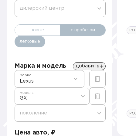
дилерский центр
новые
с пробегом
РО
легковые
Марка и модель
добавить
марка
Lexus
модель
GX
поколение
РО
Цена авто, ₽