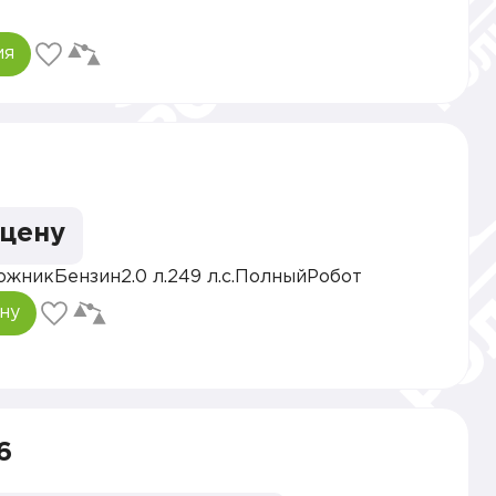
ия
 цену
ожник
Бензин
2.0 л.
249 л.с.
Полный
Робот
ну
6