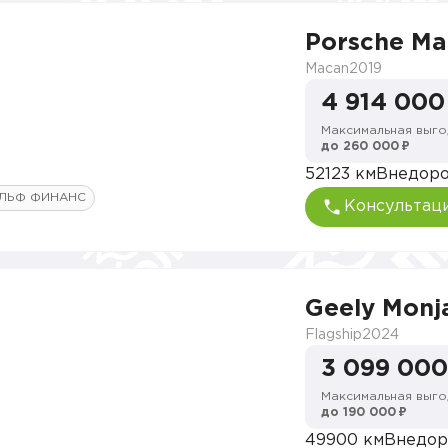
Porsche M
Macan
2019
4 914 000
Максимальная выго
до 260 000 ₽
52123 км
Внедор
ЛЬФ ФИНАНС
Консультац
Geely Monj
Flagship
2024
3 099 000
Максимальная выго
до 190 000 ₽
49900 км
Внедор