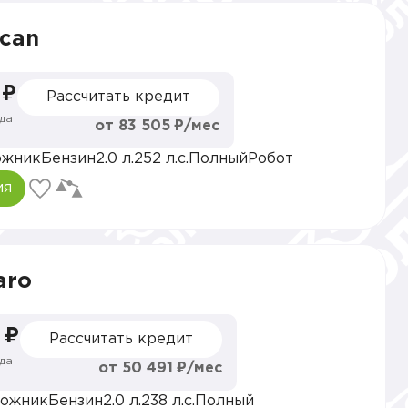
acan
 ₽
Рассчитать кредит
да
от 83 505 ₽/мес
ожник
Бензин
2.0 л.
252 л.с.
Полный
Робот
ия
aro
 ₽
Рассчитать кредит
да
от 50 491 ₽/мес
ожник
Бензин
2.0 л.
238 л.с.
Полный