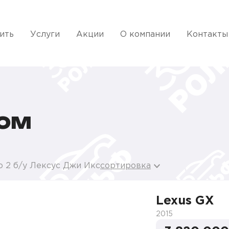
ить
Услуги
Акции
О компании
Контакты
ГОМ
о 2 б/у Лексус Джи Икс
сортировка
Lexus GX
2015