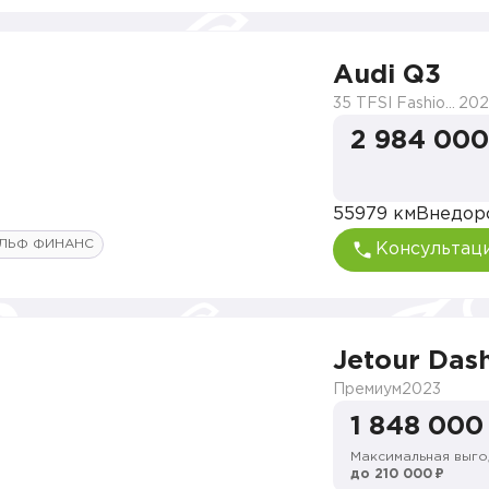
Audi Q3
35 TFSI Fashionable dynamic
202
2 984 000
55979 км
Внедор
ЛЬФ ФИНАНС
Консультац
Jetour Das
Премиум
2023
1 848 000
Максимальная выго
до 210 000 ₽