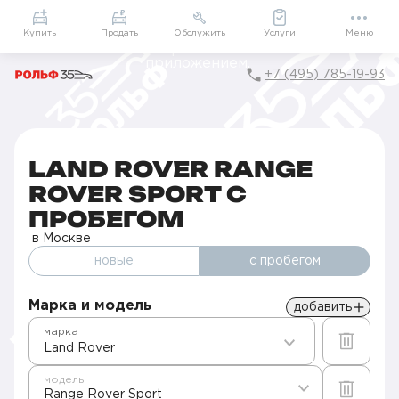
Приложение
Подарки внутри
Мой РОЛЬФ
Купить
Продать
Обслужить
Услуги
Меню
+7 (495) 785-19-93
Главная
Авто с пробегом в Москве
Б/у Land Rover
Range Rover Sport
LAND ROVER RANGE
ROVER SPORT С
ПРОБЕГОМ
в Москве
новые
с пробегом
Марка и модель
добавить
марка
Land Rover
модель
Range Rover Sport