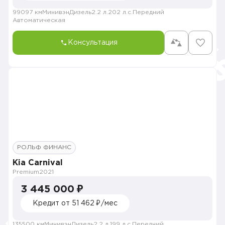
99097 км
Минивэн
Дизель
2.2 л.
202 л.с.
Передний
Автоматическая
Консультация
РОЛЬФ ФИНАНС
Kia Carnival
Premium
2021
3 445 000 ₽
Кредит от 51 462 ₽/мес
135500 км
Минивэн
Дизель
2.2 л.
199 л.с.
Передний