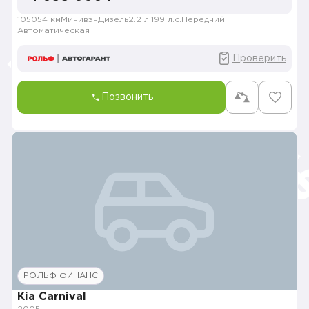
105054 км
Минивэн
Дизель
2.2 л.
199 л.с.
Передний
Автоматическая
Проверить
Позвонить
РОЛЬФ ФИНАНС
Kia Carnival