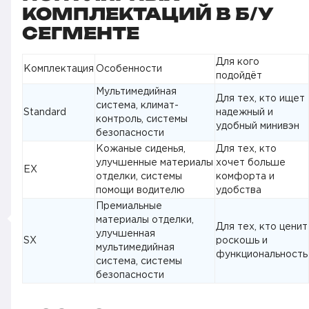
КОМПЛЕКТАЦИЙ В Б/У
СЕГМЕНТЕ
Для кого
Комплектация
Особенности
подойдёт
Мультимедийная
Для тех, кто ищет
система, климат-
Standard
надежный и
контроль, системы
удобный минивэн
безопасности
Кожаные сиденья,
Для тех, кто
улучшенные материалы
хочет больше
EX
отделки, системы
комфорта и
помощи водителю
удобства
Премиальные
материалы отделки,
Для тех, кто ценит
улучшенная
SX
роскошь и
мультимедийная
функциональность
система, системы
безопасности