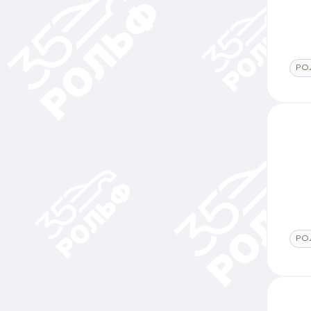
РО
РО