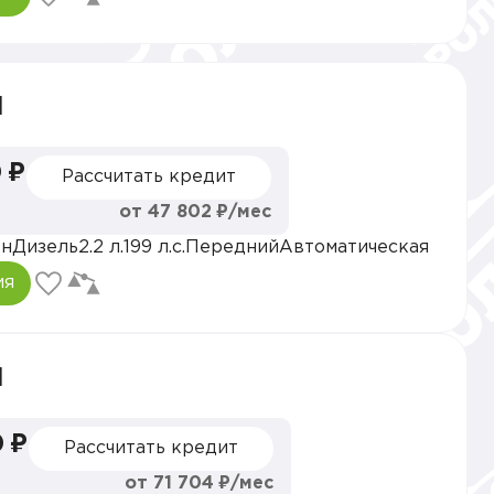
l
 ₽
Рассчитать кредит
от 47 802 ₽/мес
эн
Дизель
2.2 л.
199 л.с.
Передний
Автоматическая
ия
l
 ₽
Рассчитать кредит
от 71 704 ₽/мес