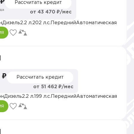
 ₽
Рассчитать кредит
да
от 43 470 ₽/мес
н
Дизель
2.2 л.
202 л.с.
Передний
Автоматическая
ия
l
 ₽
Рассчитать кредит
от 51 462 ₽/мес
эн
Дизель
2.2 л.
199 л.с.
Передний
Автоматическая
ия
l