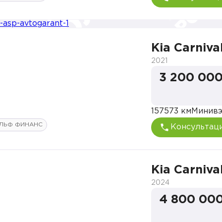
Kia Carniva
2021
3 200 000
157573 км
Минив
ЛЬФ ФИНАНС
Консультац
Kia Carniva
2024
4 800 000