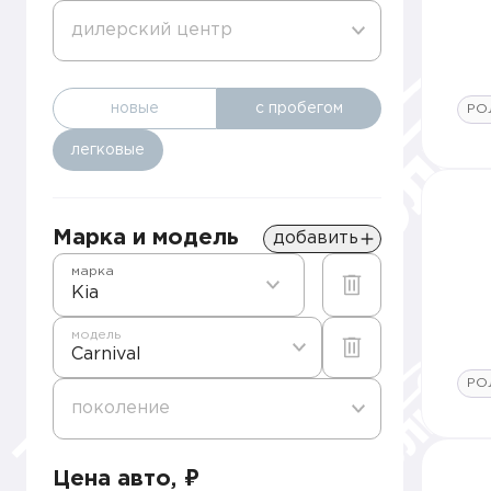
дилерский центр
новые
с пробегом
РО
легковые
Марка и модель
добавить
марка
Kia
модель
Carnival
РО
поколение
Цена авто, ₽