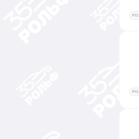
РО
РО