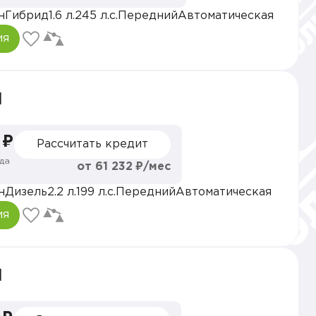
н
Гибрид
1.6 л.
245 л.с.
Передний
Автоматическая
ия
l
 ₽
Рассчитать кредит
да
от 61 232 ₽/мес
н
Дизель
2.2 л.
199 л.с.
Передний
Автоматическая
ия
l