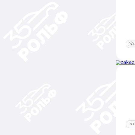
РО
РО