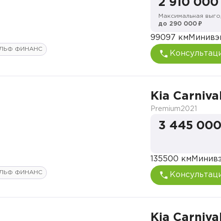
2 910 000
Максимальная выго
до 290 000 ₽
99097 км
Минивэ
ЛЬФ ФИНАНС
Консультац
Kia Carniva
Premium
2021
3 445 000
135500 км
Минив
ЛЬФ ФИНАНС
Консультац
Kia Carniva