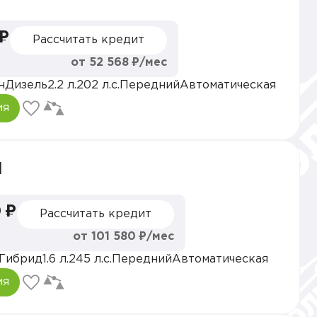
 ₽
Рассчитать кредит
от 52 568 ₽/мес
н
Дизель
2.2 л.
202 л.с.
Передний
Автоматическая
ия
l
 ₽
Рассчитать кредит
от 101 580 ₽/мес
Гибрид
1.6 л.
245 л.с.
Передний
Автоматическая
ия