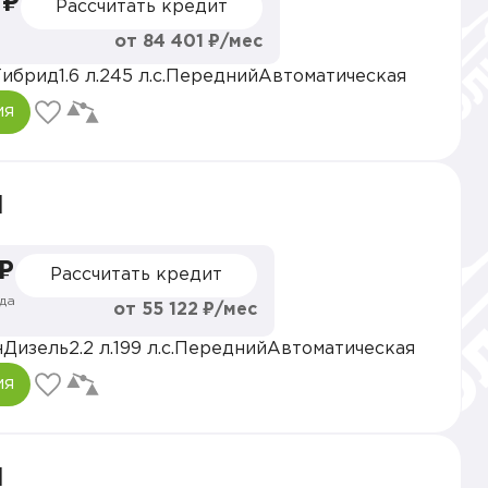
 ₽
Рассчитать кредит
от 84 401 ₽/мес
Гибрид
1.6 л.
245 л.с.
Передний
Автоматическая
ия
l
 ₽
Рассчитать кредит
да
от 55 122 ₽/мес
н
Дизель
2.2 л.
199 л.с.
Передний
Автоматическая
ия
l