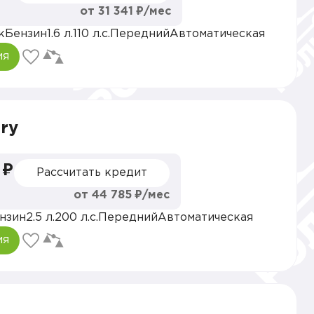
от 31 341 ₽/мес
к
Бензин
1.6 л.
110 л.с.
Передний
Автоматическая
ия
ry
 ₽
Рассчитать кредит
от 44 785 ₽/мес
нзин
2.5 л.
200 л.с.
Передний
Автоматическая
ия