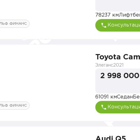
78237 км
Лифтбе
ЛЬФ ФИНАНС
Консультац
Toyota Cam
Элеганс
2021
2 998 000
61091 км
Седан
Бе
ЛЬФ ФИНАНС
Консультац
Audi Q5