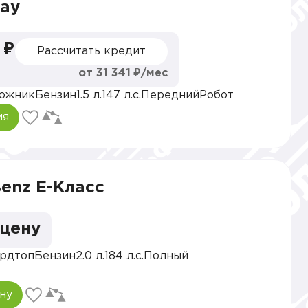
ray
 ₽
Рассчитать кредит
от 31 341 ₽/мес
ожник
Бензин
1.5 л.
147 л.с.
Передний
Робот
ия
enz E-Класс
 цену
ардтоп
Бензин
2.0 л.
184 л.с.
Полный
ну