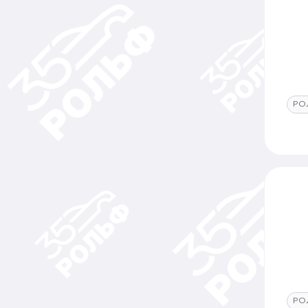
РО
РО