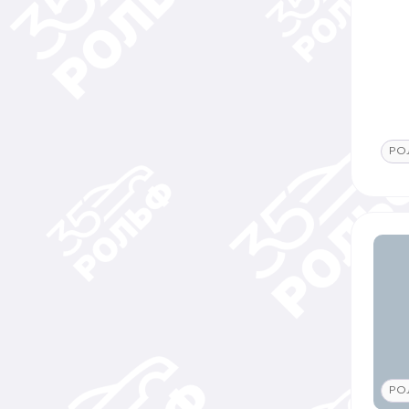
РО
РО