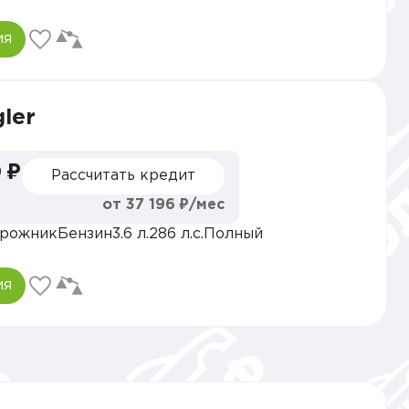
ия
ler
 ₽
Рассчитать кредит
от 37 196 ₽/мес
рожник
Бензин
3.6 л.
286 л.с.
Полный
ия