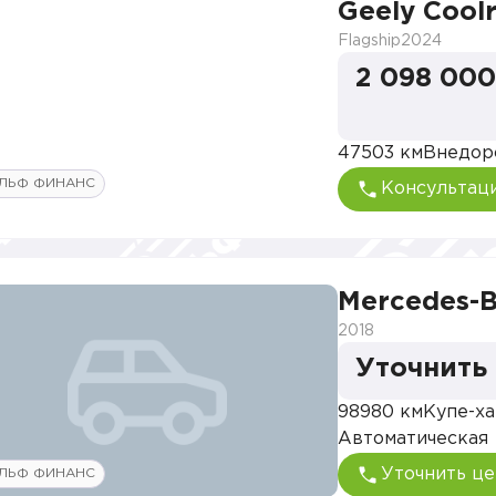
Geely Cool
Flagship
2024
2 098 000
47503 км
Внедор
ЛЬФ ФИНАНС
Консультац
Mercedes-B
2018
Уточнить
98980 км
Купе-х
Автоматическая
Уточнить це
ЛЬФ ФИНАНС