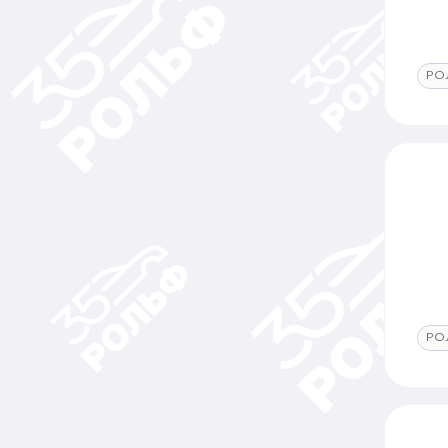
РО
РО