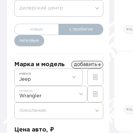
дилерский центр
новые
с пробегом
РО
легковые
Марка и модель
добавить
марка
Jeep
модель
Wrangler
РО
поколение
Цена авто, ₽