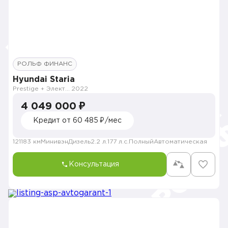
РОЛЬФ ФИНАНС
Hyundai Staria
Prestige + Электропривод багажника
2022
4 049 000 ₽
Кредит от 60 485 ₽/мес
121183 км
Минивэн
Дизель
2.2 л.
177 л.с.
Полный
Автоматическая
Консультация