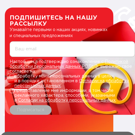
ПОДПИШИТЕСЬ НА НАШУ
РАССЫЛКУ
Узнавайте первыми о наших акциях, новинках
и специальных предложениях
Ваш email
Настоящим я подтверждаю ознакомление с
Политикой
обработки персональных данных РОЛЬФ
, выражаю свое
согласие на:
обработку моих персональных данных в целях
и в порядке, установленном в
Согласии на обработку
персональных данных
.
предоставление мне информации, в том числе
рекламного характера, способами, указанными
в
Согласии на обработку персональных данных
.
Подписаться