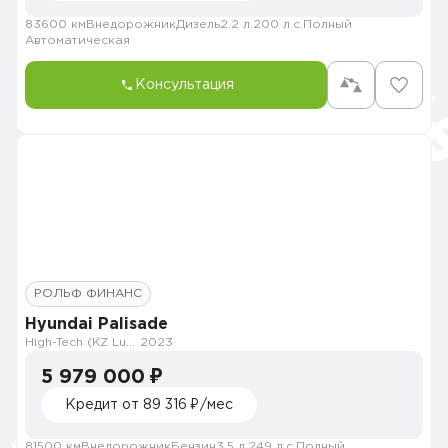
83600 км
Внедорожник
Дизель
2.2 л.
200 л.с.
Полный
Автоматическая
Консультация
РОЛЬФ ФИНАНС
Hyundai Palisade
High-Tech (KZ Luxe)
2023
5 979 000 ₽
Кредит от 89 316 ₽/мес
81500 км
Внедорожник
Бензин
3.5 л.
249 л.с.
Полный