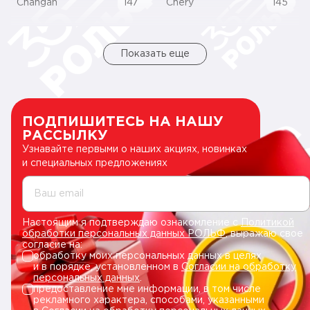
Changan
147
Chery
145
Показать еще
ПОДПИШИТЕСЬ НА НАШУ
РАССЫЛКУ
Узнавайте первыми о наших акциях, новинках
и специальных предложениях
Ваш email
Настоящим я подтверждаю ознакомление с
Политикой
обработки персональных данных РОЛЬФ
, выражаю свое
согласие на:
обработку моих персональных данных в целях
и в порядке, установленном в
Согласии на обработку
персональных данных
.
предоставление мне информации, в том числе
рекламного характера, способами, указанными