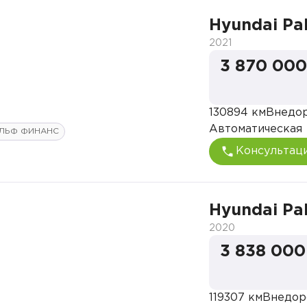
Hyundai Pa
2021
3 870 000
130894 км
Внедо
Автоматическая
ЛЬФ ФИНАНС
Консультац
Hyundai Pa
2020
3 838 000
119307 км
Внедор