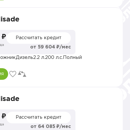
lisade
 ₽
Рассчитать кредит
да
от 59 604 ₽/мес
рожник
Дизель
2.2 л.
200 л.с.
Полный
ия
lisade
 ₽
Рассчитать кредит
да
от 64 085 ₽/мес