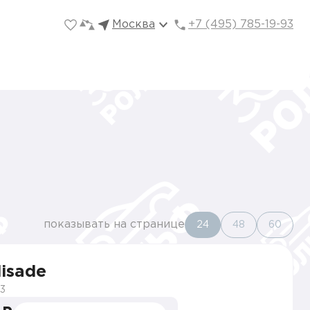
Москва
+7 (495) 785-19-93
показывать на странице
24
48
60
lisade
3