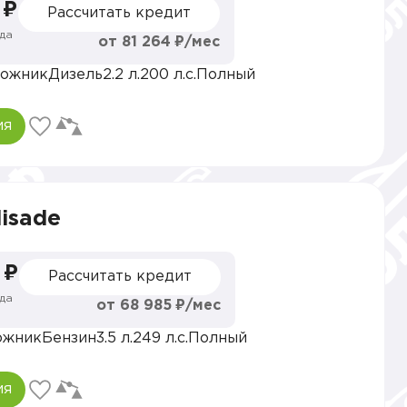
 ₽
Рассчитать кредит
да
от 81 264 ₽/мес
ожник
Дизель
2.2 л.
200 л.с.
Полный
ия
lisade
 ₽
Рассчитать кредит
да
от 68 985 ₽/мес
ожник
Бензин
3.5 л.
249 л.с.
Полный
ия