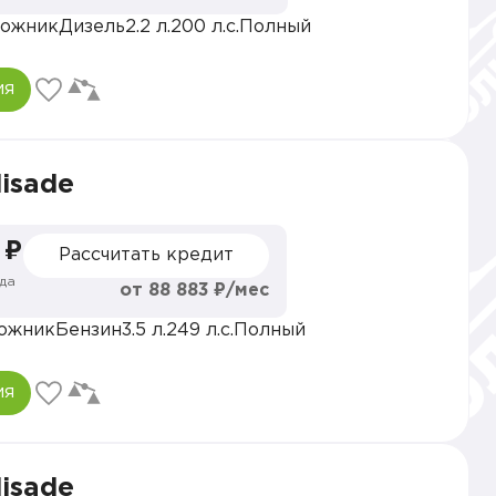
ожник
Дизель
2.2 л.
200 л.с.
Полный
ия
lisade
 ₽
Рассчитать кредит
да
от 88 883 ₽/мес
ожник
Бензин
3.5 л.
249 л.с.
Полный
ия
lisade