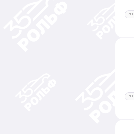
РО
РО