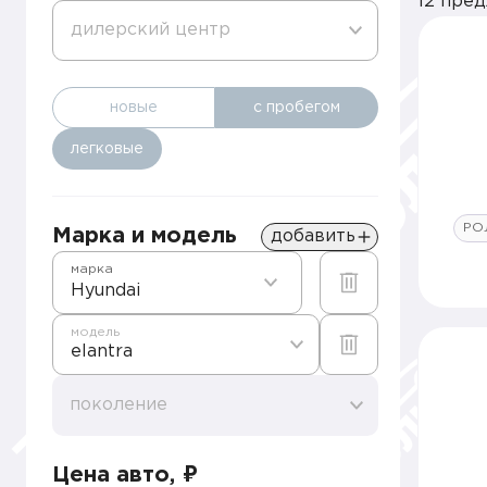
12 пре
дилерский центр
новые
с пробегом
легковые
РО
Марка и модель
добавить
марка
Hyundai
модель
elantra
поколение
Цена авто, ₽