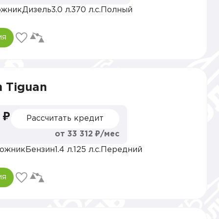
ожник
Дизель
3.0 л.
370 л.с.
Полный
ия
 Tiguan
 ₽
Рассчитать кредит
от 33 312 ₽/мес
ожник
Бензин
1.4 л.
125 л.с.
Передний
ия