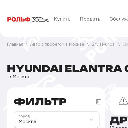
Купить
Продать
Обслуж
Главная
Авто с пробегом в Москве
Б/у Hyundai
El
HYUNDAI ELANTRA 
в Москве
ФИЛЬТР
ДР
город
Москва