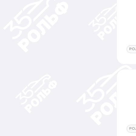
РО
РО