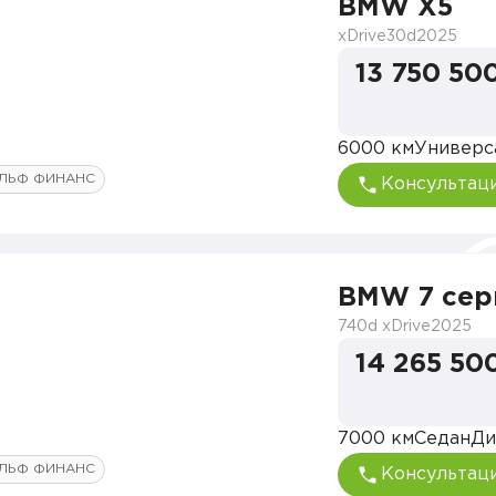
BMW X5
xDrive30d
2025
13 750 50
6000 км
Универс
ЛЬФ ФИНАНС
Консультац
BMW 7 сер
740d xDrive
2025
14 265 50
7000 км
Седан
Ди
ЛЬФ ФИНАНС
Консультац