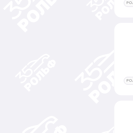
РО
РО