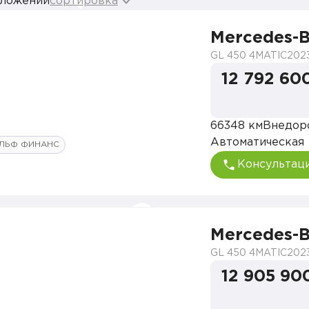
дложений
сортировка
Mercedes-B
GL 450 4MATIC
202
12 792 60
66348 км
Внедор
Автоматическая
ЛЬФ ФИНАНС
Консультац
Mercedes-B
GL 450 4MATIC
202
12 905 90