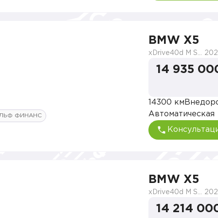
BMW X5
xDrive40d M Sport Pro
202
14 935 00
14300 км
Внедор
Автоматическая
ЛЬФ ФИНАНС
Консультац
BMW X5
xDrive40d M Sport Pro
202
14 214 00