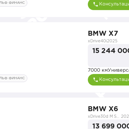
ЛЬФ ФИНАНС
Консультац
BMW X7
xDrive40i
2025
15 244 00
7000 км
Универс
ЛЬФ ФИНАНС
Консультац
BMW X6
xDrive30d M Sport
202
13 699 00