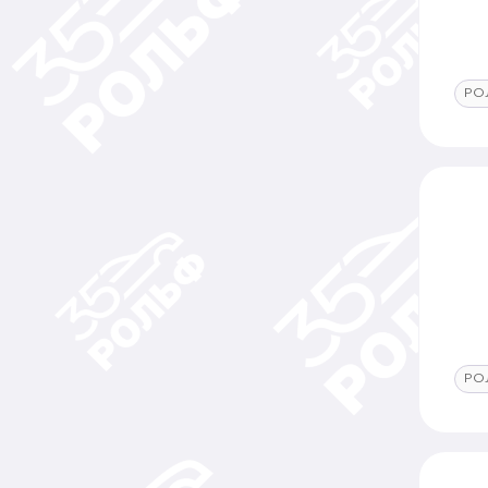
РО
РО