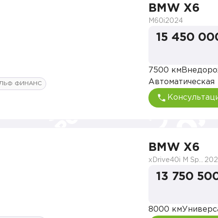
BMW X6
M60i
2024
15 450 00
7500 км
Внедоро
Автоматическая
ЛЬФ ФИНАНС
Консультац
BMW X6
xDrive40i M Sport Pro
202
13 750 50
8000 км
Универс