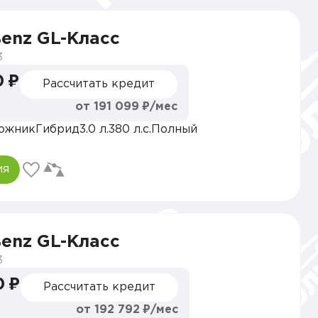
enz GL-Класс
3
0 ₽
Рассчитать кредит
от 191 099 ₽/мес
ожник
Гибрид
3.0 л.
380 л.с.
Полный
ия
enz GL-Класс
3
0 ₽
Рассчитать кредит
от 192 792 ₽/мес