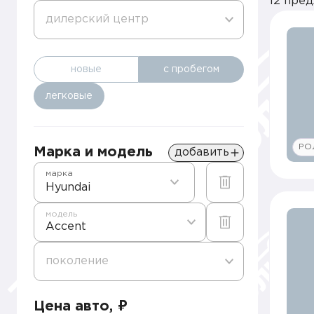
12 пре
дилерский центр
новые
с пробегом
легковые
РО
Марка и модель
добавить
марка
Hyundai
модель
Accent
поколение
Цена авто, ₽