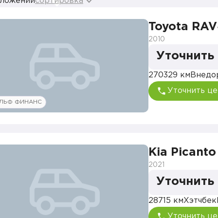
дложений
сортировка
Toyota RA
2010
Уточнить
270329 км
Внедо
Уточнить це
ЛЬФ ФИНАНС
Kia Picanto
2021
Уточнить
28715 км
Хэтчбек
Уточнить це