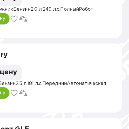
ожник
Бензин
2.0 л.
249 л.с.
Полный
Робот
ну
ry
 цену
Бензин
2.5 л.
181 л.с.
Передний
Автоматическая
ну