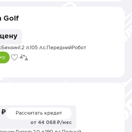
 Golf
 цену
к
Бензин
1.2 л.
105 л.с.
Передний
Робот
ну
 ₽
Рассчитать кредит
от 44 068 ₽/мес