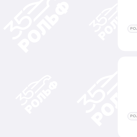
РО
РО