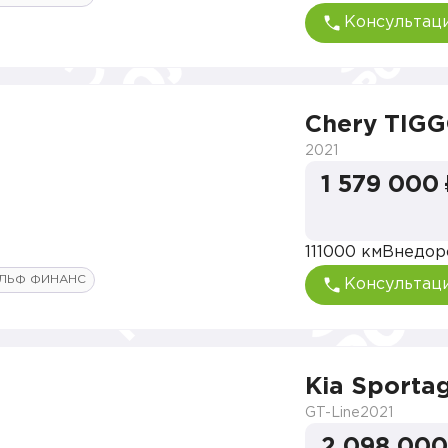
Консультац
Chery TIGG
2021
1 579 000
111000 км
Внедор
ЛЬФ ФИНАНС
Консультац
Kia Sporta
GT-Line
2021
2 098 000