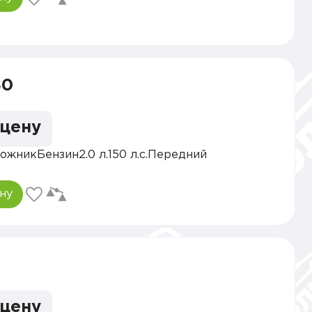
30
 цену
ожник
Бензин
2.0 л.
150 л.с.
Передний
ну
 цену