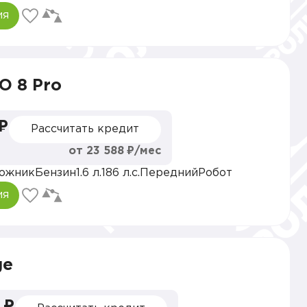
ия
O 8 Pro
 ₽
Рассчитать кредит
от 23 588 ₽/мес
ожник
Бензин
1.6 л.
186 л.с.
Передний
Робот
ия
ge
 ₽