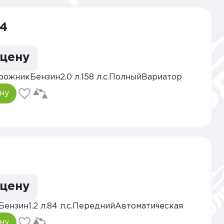
V4
 цену
рожник
Бензин
2.0 л.
158 л.с.
Полный
Вариатор
ну
 цену
Бензин
1.2 л.
84 л.с.
Передний
Автоматическая
ну