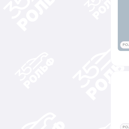
РО
РО