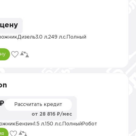
 цену
рожник
Дизель
3.0 л.
249 л.с.
Полный
ну
on
 ₽
Рассчитать кредит
от 28 816 ₽/мес
ожник
Бензин
1.5 л.
150 л.с.
Полный
Робот
ия