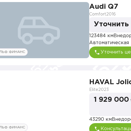
Audi Q7
Comfort
2016
Уточнить
123484 км
Внедо
Автоматическая
Уточнить це
ЛЬФ ФИНАНС
HAVAL Joli
Elite
2023
1 929 000
43290 км
Внедор
ЛЬФ ФИНАНС
Консультац