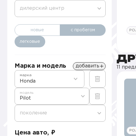
дилерский центр
новые
с пробегом
РО
легковые
ДР
Марка и модель
добавить
11 пре
марка
Honda
модель
Pilot
поколение
РО
Цена авто, ₽