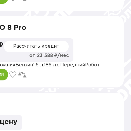
O 8 Pro
 ₽
Рассчитать кредит
от 23 588 ₽/мес
ожник
Бензин
1.6 л.
186 л.с.
Передний
Робот
ия
 цену