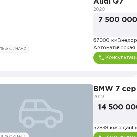
Audi Q7
2020
7 500 000
67000 км
Внедор
Автоматическая
ЛЬФ ФИНАНС
Консультац
BMW 7 сер
2023
14 500 00
52838 км
Седан
Г
ЛЬФ ФИНАНС