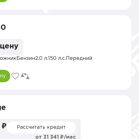
30
 цену
ожник
Бензин
2.0 л.
150 л.с.
Передний
ну
ge
 ₽
Рассчитать кредит
от 31 341 ₽/мес