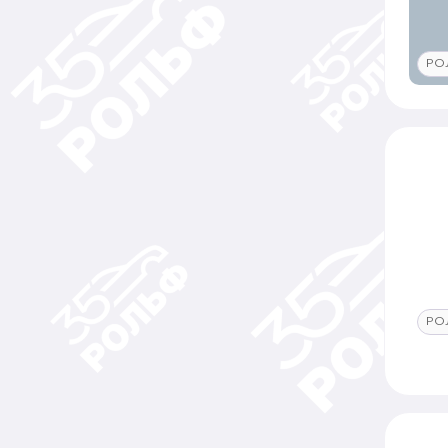
РО
РО