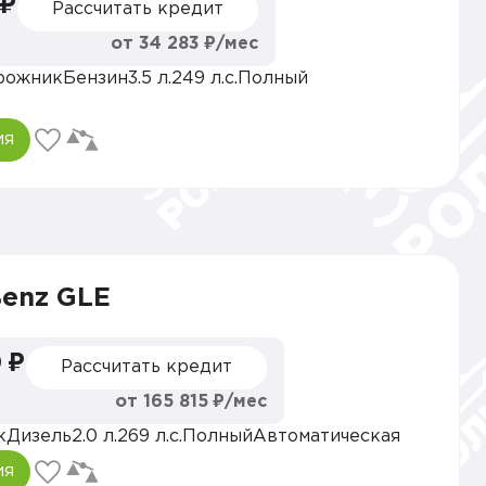
 ₽
Рассчитать кредит
от 34 283 ₽/мес
рожник
Бензин
3.5 л.
249 л.с.
Полный
ия
Benz GLE
 ₽
Рассчитать кредит
от 165 815 ₽/мес
к
Дизель
2.0 л.
269 л.с.
Полный
Автоматическая
ия