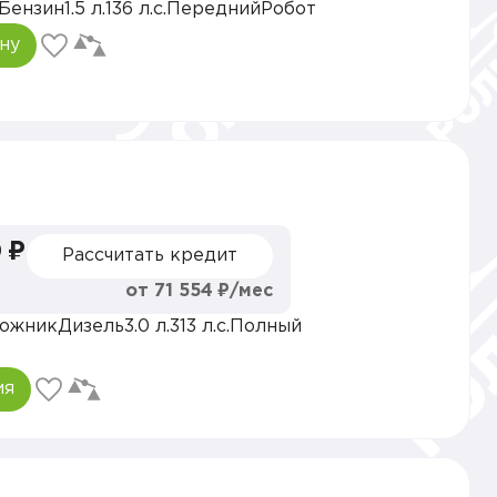
Бензин
1.5 л.
136 л.с.
Передний
Робот
ну
 ₽
Рассчитать кредит
от 71 554 ₽/мес
ожник
Дизель
3.0 л.
313 л.с.
Полный
ия