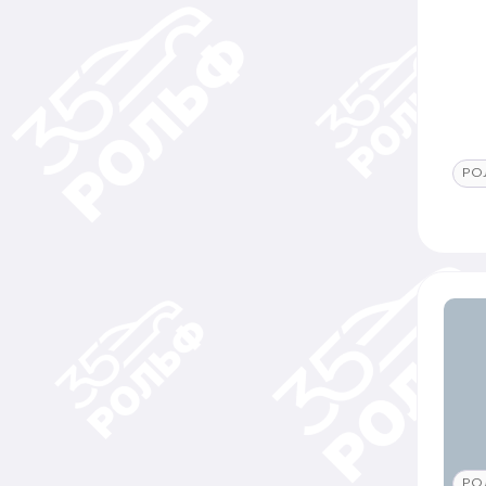
РО
РО