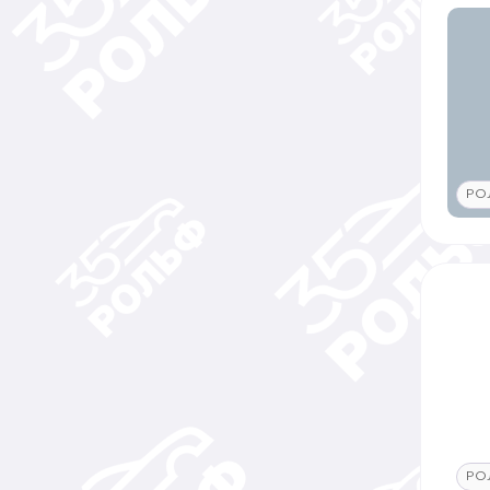
РО
РО