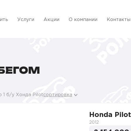
ить
Услуги
Акции
О компании
Контакты
t
ОБЕГОМ
 1 б/у Хонда Pilot
сортировка
Honda Pilot
2012