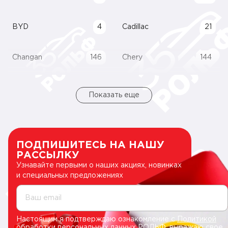
BYD
4
Cadillac
21
Changan
146
Chery
144
Показать еще
ПОДПИШИТЕСЬ НА НАШУ
РАССЫЛКУ
Узнавайте первыми о наших акциях, новинках
и специальных предложениях
Ваш email
Настоящим я подтверждаю ознакомление с
Политикой
обработки персональных данных РОЛЬФ
, выражаю свое