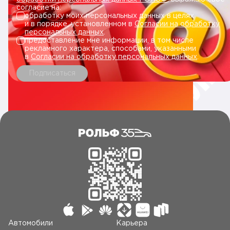
согласие на:
обработку моих персональных данных в целях
и в порядке, установленном в
Согласии на обработку
персональных данных
.
предоставление мне информации, в том числе
рекламного характера, способами, указанными
в
Согласии на обработку персональных данных
.
Подписаться
Автомобили
Карьера